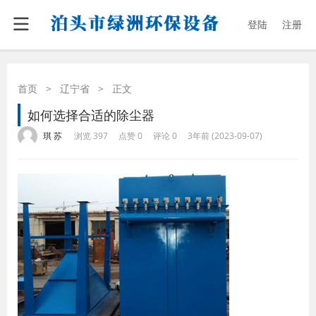
登陆
注册
首页
>
辽宁省
>
正文
如何选择合适的除尘器
·
·
·
·
琪 苏
浏览 397
点赞 0
评论 0
3年前 (2023-09-07)