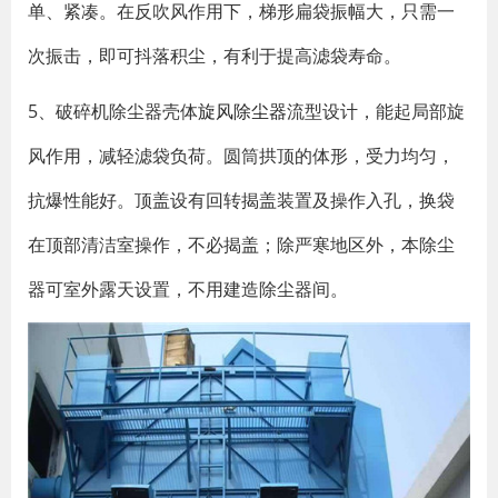
单、紧凑。在反吹风作用下，梯形扁袋振幅大，只需一
次振击，即可抖落积尘，有利于提高滤袋寿命。
5、破碎机除尘器壳体
旋风除尘器
流型设计，能起局部旋
风作用，减轻滤袋负荷。圆筒拱顶的体形，受力均匀，
抗爆性能好。顶盖设有回转揭盖装置及操作入孔，换袋
在顶部清洁室操作，不必揭盖；除严寒地区外，本除尘
器可室外露天设置，不用建造除尘器间。