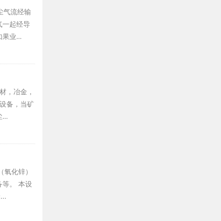
尘气流经输
气一起经导
如果业…
建材，冶金，
尘设备，当矿
尘…
（氧化锌）
等。 本设
..