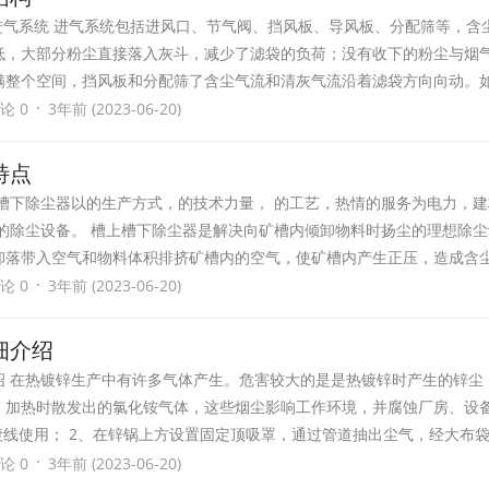
进气系统 进气系统包括进风口、节气阀、挡风板、导风板、分配筛等，含
低，大部分粉尘直接落入灰斗，减少了滤袋的负荷；没有收下的粉尘与烟
满整个空间，挡风板和分配筛了含尘气流和清灰气流沿着滤袋方向向动。
·
论 0
3年前 (2023-06-20)
特点
槽下除尘器以的生产方式，的技术力量， 的工艺，热情的服务为电力，
的除尘设备。 槽上槽下除尘器是解决向矿槽内倾卸物料时扬尘的理想除
卸落带入空气和物料体积排挤矿槽内的空气，使矿槽内产生正压，造成含
·
论 0
3年前 (2023-06-20)
细介绍
绍 在热镀锌生产中有许多气体产生。危害较大的是是热镀锌时产生的锌尘
）加热时散发出的氯化铵气体，这些烟尘影响工作环境，并腐蚀厂房、设备
镀线使用； 2、在锌锅上方设置固定顶吸罩，通过管道抽出尘气，经大布袋.
·
论 0
3年前 (2023-06-20)