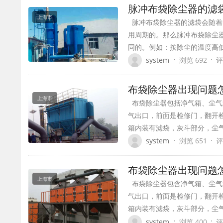
脉冲布袋除尘器的滤
上海市
脉冲布袋除尘器的滤袋会随着
用周期的。那么脉冲布袋除尘
同的。例如：按除尘的温度高
·
·
system
浏览 692
评
布袋除尘器出现问题
上海市
布袋除尘器包括净气箱、尘气
气出口，前面是检修门，翻开
箱内装有滤袋，灰斗部分，尘
·
·
system
浏览 651
评
布袋除尘器出现问题
上海市
布袋除尘器包含净气箱、尘气
气出口，前面是检修门，翻开
箱内装有滤袋，灰斗部分，尘
·
·
system
浏览 400
评