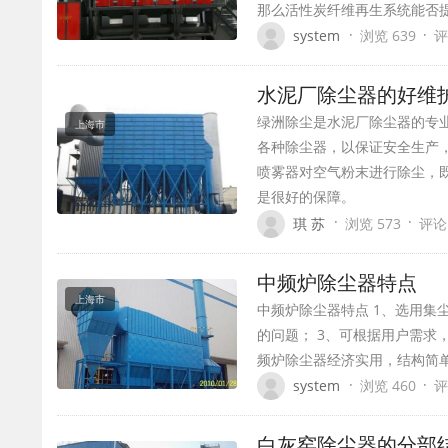
那么活性炭纤维再生系统能否
·
·
system
浏览 639
评
水泥厂除尘器的好维
绿洲除尘是水泥厂除尘器的专
上海市
各种除尘器，以保证安全生产
喷雾器对空气粉末进行除尘，
是很好的保障。
·
·
琪 苏
浏览 573
评论
中频炉除尘器特点
上海市
中频炉除尘器特点 1、选用集
的问题； 3、可根据用户需求
频炉除尘器经济实用，结构简
·
·
system
浏览 460
评
白灰窑除尘器的分部