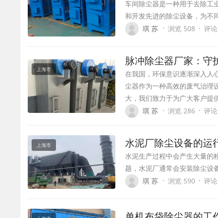
车间除尘器是一种用于去除工
和开发先进的除尘设备，为不
·
·
琪 苏
浏览 508
评论
脉冲除尘器厂家：守
上海市
在我国，环保意识逐渐深入人
尘器作为一种高效的废气治理
大，我们致力于为广大客户提
·
·
琪 苏
浏览 286
评论
水泥厂除尘设备的运
上海市
水泥生产过程中会产生大量的
题，水泥厂通常会安装除尘设
·
·
琪 苏
浏览 590
评论
单机布袋除尘器的工