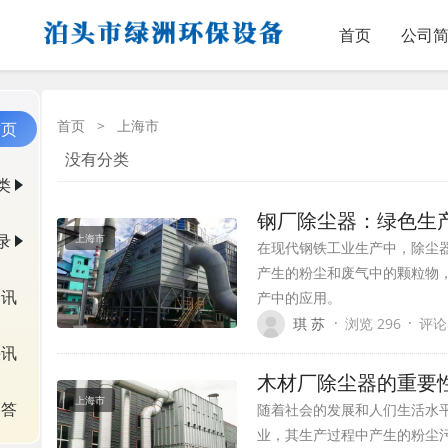
首页
公司
首页
>
上海市
首页
没有分类
类
钢厂除尘器：绿色生
录
上海市
在现代钢铁工业生产中，除尘
产生的粉尘和废气中的颗粒物
资讯
产中的应用。
·
·
琪 苏
浏览 296
评论
快讯
木材厂除尘器的重要
上海市
问答
随着社会的发展和人们生活水
业，其生产过程中产生的粉尘