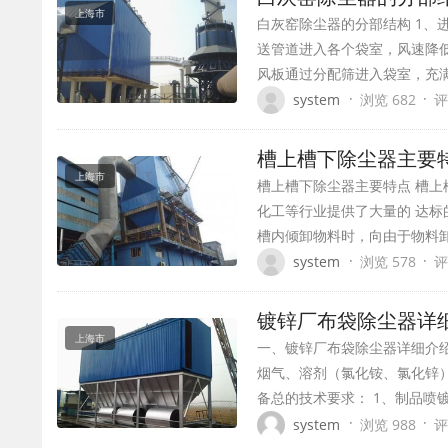
上海市
白灰窑除尘器的分部结构 1、
送管道进入各个袋室，风速降
风板通过分配筛进入袋室，充
·
·
system
浏览 682
评
槽上槽下除尘器主要
上海市
槽上槽下除尘器主要特点 槽上
化工等行业提供了大量的 达标
槽内倾卸物料时，向由于物料
·
·
system
浏览 578
评
镀锌厂布袋除尘器详
上海市
一、镀锌厂布袋除尘器详细介
烟气、溶剂（氯化铵、氯化锌
备总的技术要求： 1、制品喷
·
·
system
浏览 988
评