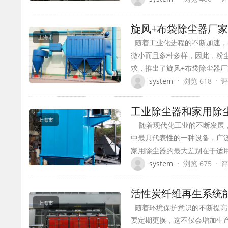
旋风+布袋除尘器厂
上海市
随着工业化进程的不断加速，
微小而且多种多样，因此，粉
求，推出了旋风+布袋除尘器厂
·
·
system
浏览 618
评
工业除尘器和家用除
上海市
随着现代化工业的不断发展，
中最具代表性的一种设备，广
家用除尘器的最大差别在于适
·
·
system
浏览 675
评
活性炭纤维再生系统
上海市
随着环境保护意识的不断提高
要定期更换，这不仅会增加生