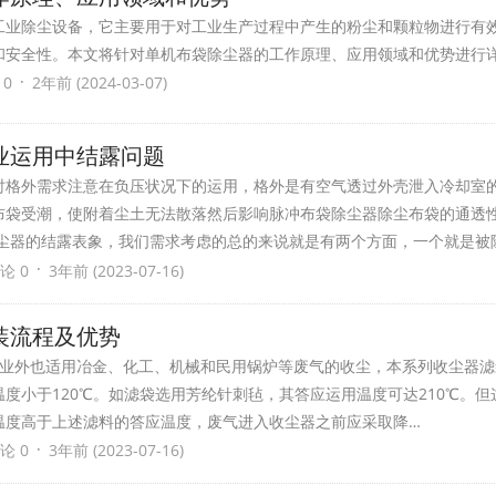
工业除尘设备，它主要用于对工业生产过程中产生的粉尘和颗粒物进行有
和安全性。本文将针对单机布袋除尘器的工作原理、应用领域和优势进行
·
 0
2年前 (2024-03-07)
业运用中结露问题
时格外需求注意在负压状况下的运用，格外是有空气透过外壳泄入冷却室
布袋受潮，使附着尘土无法散落然后影响脉冲布袋除尘器除尘布袋的通透
除尘器的结露表象，我们需求考虑的总的来说就是有两个方面，一个就是被
·
论 0
3年前 (2023-07-16)
装流程及优势
业外也适用冶金、化工、机械和民用锅炉等废气的收尘，本系列收尘器滤
度小于120℃。如滤袋选用芳纶针刺毡，其答应运用温度可达210℃。但
温度高于上述滤料的答应温度，废气进入收尘器之前应采取降…
·
论 0
3年前 (2023-07-16)