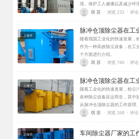
境、保护工人健康以及减少环
·
·
琪 苏
浏览 232
评论
脉冲仓顶除尘器在工
上海市
随着我国工业化的快速发展，
作为一种高效除尘设备，在工
个方面进行介绍。
·
·
琪 苏
浏览 740
评论
脉冲仓顶除尘器在工
上海市
随着工业化的快速发展，粉尘
各种除尘设备应运而生，其中
从脉冲仓顶除尘器的工作原理
·
·
琪 苏
浏览 268
评论
车间除尘器厂家的工
上海市