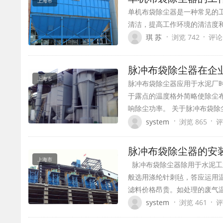
上海市
单机布袋除尘器是一种常见的
清洁，提高工作环境的清洁度
·
·
琪 苏
浏览 742
评论
脉冲布袋除尘器在企
上海市
脉冲布袋除尘器应用于水泥厂
于露点的温度格外简略使除尘
响除尘功率。 关于脉冲布袋
·
·
system
浏览 865
评
脉冲布袋除尘器的安
上海市
脉冲布袋除尘器除用于水泥工
般选用涤纶针刺毡，答应运用温
滤料价格昂贵。如处理的废气
·
·
system
浏览 461
评