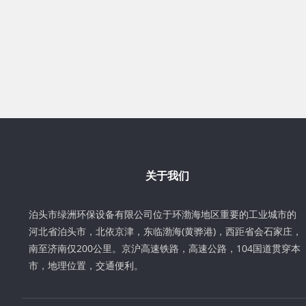
关于我们
泊头市绿洲环保设备有限公司位于环渤海地区重要的工业城市的
河北省泊头市，北依京津，东临渤海(黄骅港)，西距省会石家庄，
南至济南仅200公里。京沪高速铁路，高速公路，104国道贯穿本
市，地理位置，交通便利。