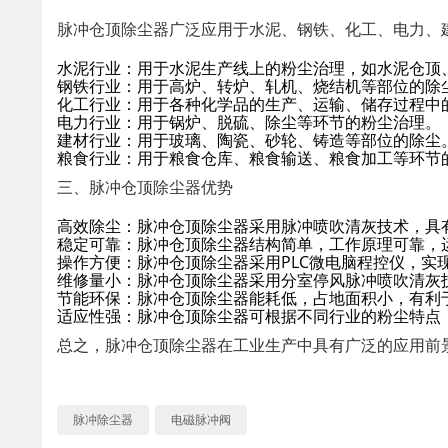
脉冲仓顶除尘器广泛应用于水泥、钢铁、化工、电力、
水泥行业：用于水泥生产线上的粉尘治理，如水泥仓顶
钢铁行业：用于高炉、转炉、轧机、烧结机等部位的除
化工行业：用于各种化学品的生产、运输、储存过程中
电力行业：用于锅炉、脱硫、除尘等环节的粉尘治理。
建材行业：用于玻璃、陶瓷、砂轮、铸造等部位的除尘
粮食行业：用于粮食仓库、粮食输送、粮食加工等环节
三、脉冲仓顶除尘器优势
高效除尘：脉冲仓顶除尘器采用脉冲喷吹清灰技术，具有
稳定可靠：脉冲仓顶除尘器结构简单，工作原理可靠，
操作方便：脉冲仓顶除尘器采用PLC微电脑程控仪，实
维修量小：脉冲仓顶除尘器采用分室停风脉冲喷吹清灰
节能环保：脉冲仓顶除尘器能耗低，占地面积小，有利
适应性强：脉冲仓顶除尘器可根据不同行业的粉尘特点
总之，脉冲仓顶除尘器在工业生产中具有广泛的应用前
脉冲除尘器
电磁脉冲阀