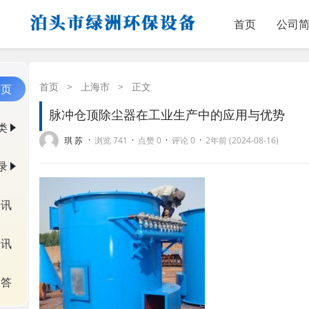
首页
公司
首页
>
上海市
>
正文
首页
脉冲仓顶除尘器在工业生产中的应用与优势
类
·
·
·
·
琪 苏
浏览 741
点赞 0
评论 0
2年前 (2024-08-16)
录
资讯
快讯
问答