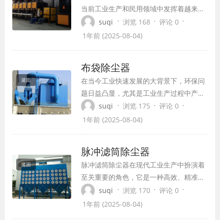
当前工业生产和民用领域中发挥着越来越
重要的作用。它通过催化剂在低温下实现
·
·
·
suqi
浏览 168
评论 0
对有机物的氧化，从而减少能源消耗和排
1年前 (2025-08-04)
放的废气量，同时提高燃烧效率，使得燃
料的利用率更高。本文将从催化燃烧炉的
布袋除尘器
工作原理、特点、应用领域等方面进行详
在当今工业快速发展的大背景下，环保问
莆田
细介绍。
题日益凸显，尤其是工业生产过程中产生
的粉尘污染，对环境和人体健康造成了严
·
·
·
suqi
浏览 175
评论 0
重威胁。为了有效解决这一问题，布袋除
1年前 (2025-08-04)
尘器作为一种高效、环保的除尘设备，在
工业领域得到了广泛应用。
脉冲滤筒除尘器
脉冲滤筒除尘器在现代工业生产中扮演着
莆田
至关重要的角色，它是一种高效、精准的
除尘设备，能够有效地净化含尘气体，为
·
·
·
suqi
浏览 170
评论 0
工业生产提供清洁的工作环境。本文将为
1年前 (2025-08-04)
您详细介绍脉冲滤筒除尘器的原理、特点