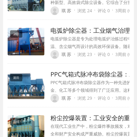
种新型、高效袋式除尘设备。它综合了分室反
通过加长滤袋，充分发挥压缩空气强力喷吹清
·
·
·
琪 苏
浏览 24
评论 0
3周前 (07-1
清灰强度较低，以及脉冲喷吹清灰与粉尘过滤
失控问题。这种设备不仅提高了过滤速度，还
电弧炉除尘器：工业烟气治理的
袋的使用寿命，成为现代工业粉尘治理的理想
莆田
电弧炉除尘器是专为处理电弧炉冶炼过程中产
温、含尘烟气而设计的高效环保设备。随着钢
属等行业的快速发展，电弧炉冶炼工艺因其高
·
·
·
琪 苏
浏览 23
评论 0
3周前 (07-1
特点得到广泛应用，但同时产生了大量的烟尘
体，对环境和人体健康造成严重威胁。电弧炉
PPC气箱式脉冲布袋除尘器：
现，有效解决了这一难题，成为现代工业烟气
莆田
PPC气箱式脉冲布袋除尘器作为一种先进的
缺的关键设备。
金、化工等多个领域得到了广泛应用。这种设
各类袋式除尘器的优点，克服了传统除尘技术
·
·
·
琪 苏
浏览 29
评论 0
3周前 (07-1
选择。
粉尘控爆装置：工业安全的重要
莆田
在现代工业生产中，粉尘爆炸事故频发，对人
全和财产安全构成严重威胁。粉尘控爆装置作