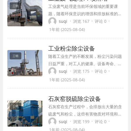
工业废气处理是当前环保领域的重要课
三明
题，随着环保意识的增强和排放标准的提
高，高效、经济的废气处理设备成为企业
·
·
·
suqi
浏览 167
评论 0
关注的焦点。PP喷淋塔作为一种广泛应用
1年前 (2025-08-04)
于工业废气处理领域的环保设备，凭借其
独特的优势，正逐步成为废气治理的绿色
工业粉尘除尘设备
卫士。
随着工业生产的不断发展，粉尘污染问题
三明
日益严重，对工人的健康、设备寿命、生
产安全、员工健康和环保达标等方面都带
·
·
·
suqi
浏览 175
评论 0
来了极大的威胁。因此，工业除尘设备作
1年前 (2025-08-04)
为保障产品质量、设备寿命、生产安全、
员工健康和粉尘污染物达标排放的重要装
石灰窑脱硫除尘设备
备，在工业制造领域扮演着至关重要的角
石灰窑在生产过程中，会排放出大量的含
三明
色。
硫废气和粉尘，这些有害物质对环境和人
体健康都造成了极大的危害。因此，为了
·
·
·
suqi
浏览 199
评论 0
满足环保要求，石灰窑必须安装有效的脱
1年前 (2025-08-04)