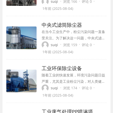
还会对员工的健康构成威胁。为了解决这
·
·
·
suqi
浏览 166
评论 0
个问题，脉冲布袋除尘器应运而生。作为
1年前 (2025-08-04)
一种高效、环保的除尘设备，它凭借其出
色的除尘效果和稳定性，成为了众多企业
中央式滤筒除尘器
的首选。
在当今工业生产中，粉尘污染问题一直备
三明
受关注。为了解决这一问题，中央式滤筒
除尘器凭借其高效除尘效果和稳定性能，
·
·
·
suqi
浏览 159
评论 0
成为众多企业的首选设备。本文将深入探
1年前 (2025-08-04)
讨中央式滤筒除尘器的设计构造、工作原
理、应用领域以及其优势。
工业环保除尘设备
随着工业的快速发展，环境污染问题日益
三明
严重，尤其是工业粉尘污染，对人类健康
和生态环境造成了极大威胁。为了保护环
·
·
·
suqi
浏览 174
评论 0
境，提高生产效率，工业除尘设备应运而
1年前 (2025-08-04)
生。本文将介绍几种常见的工业除尘设
备，并探讨其在环境保护中的作用。
工业废气处理PP喷淋塔