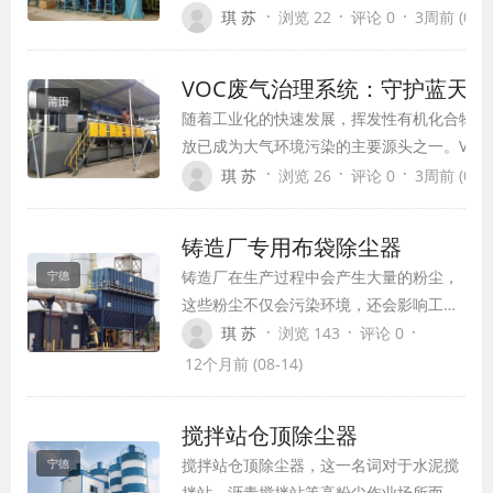
范粉尘爆炸的关键技术手段，在保障工业生产
·
·
·
琪 苏
浏览 22
评论 0
3周前 (07-1
方面发挥着不可替代的作用。本文将详细介绍
控爆装置的类型、原理、应用场景及发展趋势
VOC废气治理系统：守护蓝天
期为相关企业和从业人员提供参考。
莆田
随着工业化的快速发展，挥发性有机化合物(VO
放已成为大气环境污染的主要源头之一。VOC
化学反应形成PM2.5和臭氧等二次污染物，
·
·
·
琪 苏
浏览 26
评论 0
3周前 (07-1
造成直接危害。面对这一严峻挑战，VOC废气
运而生，成为环保领域的重要技术支撑。
铸造厂专用布袋除尘器
铸造厂在生产过程中会产生大量的粉尘，
宁德
这些粉尘不仅会污染环境，还会影响工人
的健康。为了解决这一问题，铸造厂专用
·
·
·
琪 苏
浏览 143
评论 0
布袋除尘器应运而生。本文将介绍铸造厂
12个月前 (08-14)
专用布袋除尘器的特点、工作原理以及应
用场景。
搅拌站仓顶除尘器
搅拌站仓顶除尘器，这一名词对于水泥搅
宁德
拌站、沥青搅拌站等高粉尘作业场所而