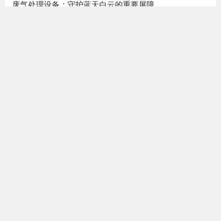
废气处理设备：守护蓝天白云的重要屏障
滤筒除尘器：工业除尘的高效解决方案
近期评论
没有评论可显示。
热门文章
车间粉尘除尘器：守护工人健康，提
升生产环境
2024-12-06
工业除尘器的核心类型与适用场景
2026-04-02