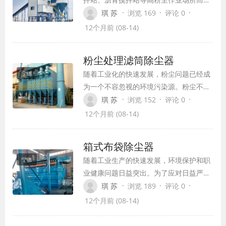
言，已经成为一种标配设备。随着环保要
·
·
·
琪 苏
浏览 169
评论 0
求的日益严格，企业对于环保设备的需求
12个月前 (08-14)
也日益增长。而脉冲仓顶除尘器凭借其高
效的除尘性能和智能化的管理，正逐渐成
粉尘处理滤筒除尘器
为工业除尘领域的新标杆。
随着工业化的快速发展，粉尘问题已经成
宁德
为一个不容忽视的环境污染源。粉尘不仅
影响空气质量，还对人体健康构成威胁，
·
·
·
琪 苏
浏览 152
评论 0
严重时甚至会导致职业病。因此，有效的
12个月前 (08-14)
粉尘治理措施对于保护环境和保障劳动者
健康至关重要。在此背景下，滤筒除尘器
箱式布袋除尘器
作为一种高效、节能、环保的粉尘处理设
随着工业生产的快速发展，环境保护和职
宁德
备，正逐渐成为工业生产领域中的新宠。
业健康问题日益突出。为了应对日益严格
的环保法规和职业健康标准，箱式布袋除
·
·
·
琪 苏
浏览 189
评论 0
尘器作为一种高效、环保的除尘设备，在
12个月前 (08-14)
工业生产中得到广泛应用。本文将介绍箱
式布袋除尘器的结构、工作原理、优缺点