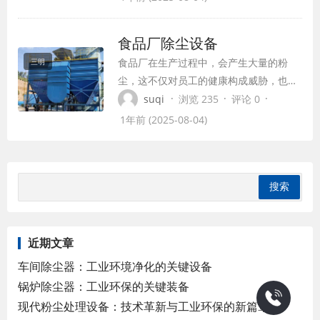
硫除尘设备。本文将介绍几种常见的石灰
窑脱硫除尘设备，并分析它们的工作原
食品厂除尘设备
理、优缺点以及适用范围。
食品厂在生产过程中，会产生大量的粉
三明
尘，这不仅对员工的健康构成威胁，也会
影响食品的卫生质量。因此，选择合适的
·
·
·
suqi
浏览 235
评论 0
除尘设备，对食品厂来说至关重要。
1年前 (2025-08-04)
近期文章
车间除尘器：工业环境净化的关键设备
锅炉除尘器：工业环保的关键装备
现代粉尘处理设备：技术革新与工业环保的新篇章