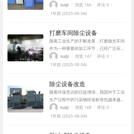
环境，保护了操作人员的健康，而且符合
·
·
·
suqi
浏览 166
评论 0
日益严格的环保法规。本文将深入探讨焊
1年前 (2025-08-04)
烟脉冲除尘器的原理、特点及其在工业生
产中的应用。
打磨车间除尘设备
随着工业生产的不断发展，打磨抛光车间
泉州
作为一种重要的加工环节，已经广泛应用
于各行各业的制造领域中。然而，随之而
·
·
·
suqi
浏览 147
评论 0
来的大量粉尘污染问题也愈发突出。为了
1年前 (2025-08-04)
保证生产环境的清洁和员工的健康，打磨
抛光车间除尘设备设计就显得尤为重要。
除尘设备改造
本文将探讨打磨抛光车间除尘设备在设计
随着环保意识的日益增强，我国对于工业
厦门
时需要考虑的因素。
生产过程中的污染物排放标准也越来越严
格。除尘设备作为控制粉尘排放、保护环
·
·
·
suqi
浏览 168
评论 0
境的重要设备，其性能和效率直接影响到
1年前 (2025-08-04)
企业能否达到环保要求。因此，除尘设备
的改造升级成为企业提升环保性能的关键