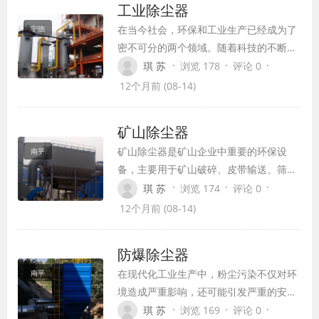
工业除尘器
及发展趋势。
在当今社会，环保和工业生产已经成为了
宁德
密不可分的两个领域。随着科技的不断发
展，工业生产中的废气排放问题越来越受
·
·
·
琪 苏
浏览 178
评论 0
到人们的关注。为了减少废气对环境的污
12个月前 (08-14)
染，工业除尘器应运而生。本文将为您介
绍工业除尘器的工作原理、分类和性能优
矿山除尘器
势，以及在实际应用中的价值。
矿山除尘器是矿山企业中重要的环保设
南平
备，主要用于矿山破碎、皮带输送、筛分
等各尘点的除尘。矿山除尘器能够有效地
·
·
·
琪 苏
浏览 174
评论 0
防止粉尘污染，改善工作环境，保障工人
12个月前 (08-14)
的健康，同时还能回收利用粉尘中的有用
物质，提高资源利用效率。
防爆除尘器
在现代化工业生产中，粉尘污染不仅对环
南平
境造成严重影响，还可能引发严重的安全
隐患。特别是化工、制药、食品加工和金
·
·
·
琪 苏
浏览 169
评论 0