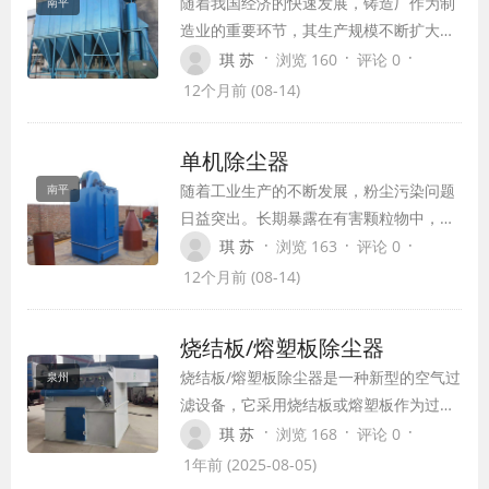
随着我国经济的快速发展，铸造厂作为制
南平
造业的重要环节，其生产规模不断扩大，
同时也带来了环境污染问题。铸造厂在生
·
·
·
琪 苏
浏览 160
评论 0
产过程中会产生大量的烟尘、粉尘等污染
12个月前 (08-14)
物，这些污染物不仅影响周边环境，也对
工人的健康造成威胁。因此，铸造厂车间
单机除尘器
收尘设备的选择和使用显得尤为重要。
随着工业生产的不断发展，粉尘污染问题
南平
日益突出。长期暴露在有害颗粒物中，工
人的健康受到威胁，产品质量也因环境恶
·
·
·
琪 苏
浏览 163
评论 0
劣而受到影响。因此，如何有效解决这一
12个月前 (08-14)
工业生产中的顽疾，成为企业和环保部门
共同关注的问题。单机除尘器以其卓越性
烧结板/熔塑板除尘器
能，成为企业的环保卫士。
烧结板/熔塑板除尘器是一种新型的空气过
泉州
滤设备，它采用烧结板或熔塑板作为过滤
元件，具有高效、稳定、耐腐蚀等特点，
·
·
·
琪 苏
浏览 168
评论 0
被广泛应用于冶金、化工、建材、水泥、
1年前 (2025-08-05)
颜料、涂料、电子元件、电路板、晶片生