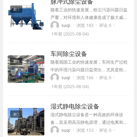
脉冲式除尘设备
举措。
随着工业的快速发展，粉尘污染问题日益
厦门
严重，对环境和人体健康造成了极大威
胁。为了解决这一问题，脉冲式除尘设备
·
·
·
suqi
浏览 183
评论 0
应运而生。作为一种高效、可靠的环保设
1年前 (2025-08-04)
备，脉冲式除尘器在工业除尘领域发挥着
重要作用，为我国环保事业做出了巨大贡
车间除尘设备
献。
随着我国工业的快速发展，车间生产过程
厦门
中的环境污染问题日益突出，尤其是粉尘
污染。为了保障工人身体健康，提高生产
·
·
·
suqi
浏览 166
评论 0
效率，车间除尘设备在工业生产中发挥着
1年前 (2025-08-04)
越来越重要的作用。本文将围绕车间除尘
设备的功能、分类及其在现代工业中的应
湿式静电除尘设备
用进行探讨。
湿式静电除尘设备是一种高效的环保设
厦门
备，其采用高压静电原理，通过电离和集
尘的方式，对含尘气体进行有效处理，实
·
·
·
suqi
浏览 153
评论 0