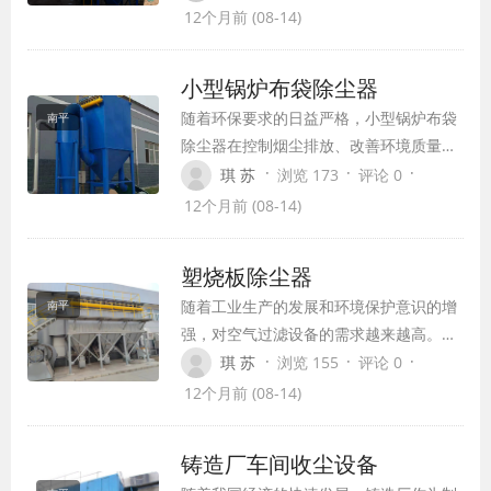
属制造等易燃易爆环境中，粉尘的积累可
12个月前 (08-14)
能导致爆炸事故的发生。为了应对这一挑
战，防爆除尘器应运而生。它以其卓越的
小型锅炉布袋除尘器
安全性能和高效的除尘能力，成为工业除
随着环保要求的日益严格，小型锅炉布袋
南平
尘领域的核心设备。
除尘器在控制烟尘排放、改善环境质量方
面发挥着重要作用。本文将深入剖析小型
·
·
·
琪 苏
浏览 173
评论 0
锅炉布袋除尘器的设计要点，涵盖结构、
12个月前 (08-14)
滤料选择、清灰系统等方面，同时对其应
用技术要点，如安装调试、运行维护等进
塑烧板除尘器
行详细探讨，旨在为小型锅炉布袋除尘器
随着工业生产的发展和环境保护意识的增
南平
的优化设计与高效应用提供理论支持和实
强，对空气过滤设备的需求越来越高。塑
践指导。
烧板除尘器作为一种高能效、环保的空气
·
·
·
琪 苏
浏览 155
评论 0
过滤设备，因其高效除尘、长寿命、低阻
12个月前 (08-14)
力和易清灰等特点，在工业除尘领域得到
了广泛应用。
铸造厂车间收尘设备