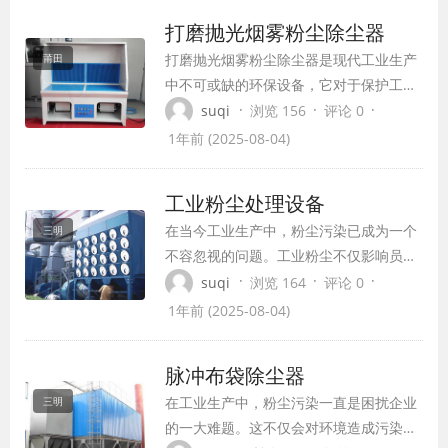
及应用。
打磨抛光烟雾粉尘除尘器
打磨抛光烟雾粉尘除尘器是现代工业生产
莆田
中不可或缺的环保设备，它对于保护工人
健康、维护工作环境、促进绿色生产具有
·
·
·
suqi
浏览 156
评论 0
重要意义。本文将详细介绍打磨抛光烟雾
1年前 (2025-08-04)
粉尘除尘器的原理、分类、应用以及发展
趋势。
工业粉尘处理设备
在当今工业生产中，粉尘污染已成为一个
三明
不容忽视的问题。工业粉尘不仅影响员工
健康，还对环境造成严重污染。为了应对
·
·
·
suqi
浏览 164
评论 0
这一挑战，工业粉尘处理设备应运而生，
1年前 (2025-08-04)
成为保障健康与环保的利器。
脉冲布袋除尘器
在工业生产中，粉尘污染一直是困扰企业
三明
的一大难题。这不仅会对环境造成污染，