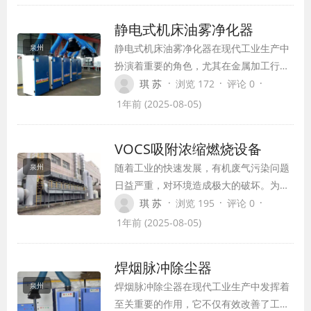
产等各个行业。
静电式机床油雾净化器
静电式机床油雾净化器在现代工业生产中
泉州
扮演着重要的角色，尤其在金属加工行
业，如CNC数控车床、磨床、铣床等，这
·
·
·
琪 苏
浏览 172
评论 0
些机床在加工过程中会产生大量的油雾，
1年前 (2025-08-05)
对环境和人体健康造成威胁。静电式机床
油雾净化器能够有效收集、净化这些油
VOCS吸附浓缩燃烧设备
雾，确保车间空气清洁，提高生产效率，
随着工业的快速发展，有机废气污染问题
泉州
保障员工健康。
日益严重，对环境造成极大的破坏。为有
效治理有机废气，我国环保企业不断研发
·
·
·
琪 苏
浏览 195
评论 0
新型设备，其中吸附浓缩燃烧设备成为一
1年前 (2025-08-05)
项重要的技术突破。本文将详细介绍
VOCS吸附浓缩燃烧设备的工作原理、应
焊烟脉冲除尘器
用领域及优势。
焊烟脉冲除尘器在现代工业生产中发挥着
泉州
至关重要的作用，它不仅有效改善了工作