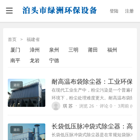
登陆
注册
首页
>
福建省
厦门
漳州
泉州
三明
莆田
福州
南平
龙岩
宁德
耐高温布袋除尘器：工业环保除
莆田
在现代工业生产中，粉尘污染是一个普遍存在
环境下，粉尘处理难度更大。耐高温布袋除尘
除尘设备，已在多个行业中得到广泛应用，成
·
·
·
琪 苏
浏览 26
评论 0
3周前 (07-1
的关键设备。本文将全面介绍耐高温布袋除尘
点、应用领域及未来发展趋势。
长袋低压脉冲袋式除尘器：高效
莆田
长袋低压脉冲袋式除尘器是在常规短袋脉冲除