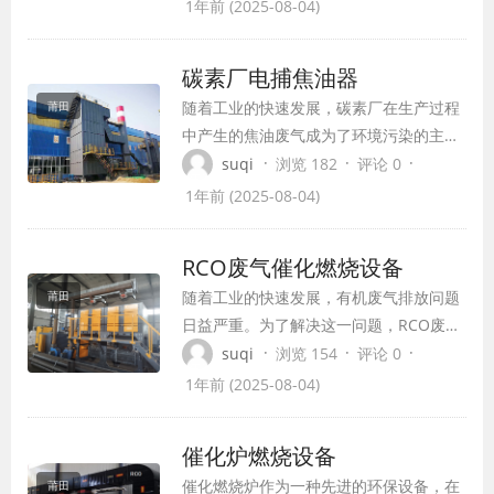
现了对细微颗粒物排放以及石膏雨等问题
1年前 (2025-08-04)
的有效解决。该设备在燃煤电厂等工业领
域应用广泛，具有除尘效率高、耐腐蚀性
碳素厂电捕焦油器
能优、系统简单、可靠性高等特点，成为
随着工业的快速发展，碳素厂在生产过程
莆田
了环保治理的重要手段。
中产生的焦油废气成为了环境污染的主要
来源之一。为了减少焦油废气对环境的污
·
·
·
suqi
浏览 182
评论 0
染，提高生产效率，碳素厂蜂窝式电捕焦
1年前 (2025-08-04)
油器应运而生。作为一种高效、环保的废
气处理设备，碳素厂蜂窝式电捕焦油器在
RCO废气催化燃烧设备
环保领域发挥着重要作用。
随着工业的快速发展，有机废气排放问题
莆田
日益严重。为了解决这一问题，RCO废气
催化燃烧设备应运而生。
·
·
·
suqi
浏览 154
评论 0
RCO（Regenerative Catalytic
1年前 (2025-08-04)
Oxidizer）是一种将低温催化氧化与蓄热
技术相结合的环保设备，主要用于处理中
催化炉燃烧设备
高浓度有机废气净化。本文将详细介绍
催化燃烧炉作为一种先进的环保设备，在
莆田
RCO废气催化燃烧设备的工作原理、特...