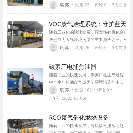
范粉尘爆炸的关键技术手段，在保障工业生产
·
·
·
琪 苏
浏览 22
评论 0
3周前 (07-1
方面发挥着不可替代的作用。本文将详细介绍
控爆装置的类型、原理、应用场景及发展趋势
VOC废气治理系统：守护蓝天
期为相关企业和从业人员提供参考。
莆田
随着工业化的快速发展，挥发性有机化合物(VO
放已成为大气环境污染的主要源头之一。VOC
化学反应形成PM2.5和臭氧等二次污染物，
·
·
·
琪 苏
浏览 26
评论 0
3周前 (07-1
造成直接危害。面对这一严峻挑战，VOC废气
运而生，成为环保领域的重要技术支撑。
碳素厂电捕焦油器
随着工业的快速发展，碳素厂在生产过程
莆田
中产生的焦油废气成为了环境污染的主要
来源之一。为了减少焦油废气对环境的污
·
·
·
琪 苏
浏览 182
评论 0
染，提高生产效率，碳素厂蜂窝式电捕焦
1年前 (2025-08-05)
油器应运而生。作为一种高效、环保的废
气处理设备，碳素厂蜂窝式电捕焦油器在
RCO废气催化燃烧设备
环保领域发挥着重要作用。
随着工业的快速发展，有机废气排放问题
莆田
日益严重。为了解决这一问题，RCO废气