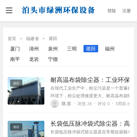
登陆
注册
首页
>
福建省
>
莆田
厦门
漳州
泉州
三明
莆田
福州
南平
龙岩
宁德
耐高温布袋除尘器：工业环保除
莆田
在现代工业生产中，粉尘污染是一个普遍存在
环境下，粉尘处理难度更大。耐高温布袋除尘
除尘设备，已在多个行业中得到广泛应用，成
·
·
·
琪 苏
浏览 26
评论 0
3周前 (07-1
的关键设备。本文将全面介绍耐高温布袋除尘
点、应用领域及未来发展趋势。
长袋低压脉冲袋式除尘器：高效
莆田
长袋低压脉冲袋式除尘器是在常规短袋脉冲除