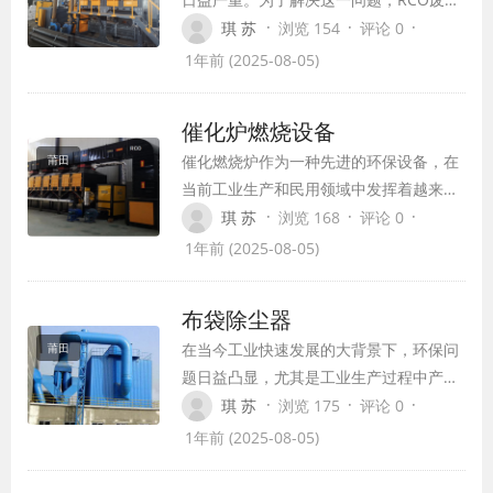
催化燃烧设备应运而生。
·
·
·
琪 苏
浏览 154
评论 0
RCO（Regenerative Catalytic
1年前 (2025-08-05)
Oxidizer）是一种将低温催化氧化与蓄热
技术相结合的环保设备，主要用于处理中
催化炉燃烧设备
高浓度有机废气净化。本文将详细介绍
催化燃烧炉作为一种先进的环保设备，在
莆田
RCO废气催化燃烧设备的工作原理、特点
当前工业生产和民用领域中发挥着越来越
和应用领域。
重要的作用。它通过催化剂在低温下实现
·
·
·
琪 苏
浏览 168
评论 0
对有机物的氧化，从而减少能源消耗和排
1年前 (2025-08-05)
放的废气量，同时提高燃烧效率，使得燃
料的利用率更高。本文将从催化燃烧炉的
布袋除尘器
工作原理、特点、应用领域等方面进行详
在当今工业快速发展的大背景下，环保问
莆田
细介绍。
题日益凸显，尤其是工业生产过程中产生
的粉尘污染，对环境和人体健康造成了严
·
·
·
琪 苏
浏览 175
评论 0
重威胁。为了有效解决这一问题，布袋除
1年前 (2025-08-05)
尘器作为一种高效、环保的除尘设备，在
工业领域得到了广泛应用。