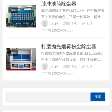
脉冲滤筒除尘器
脉冲滤筒除尘器在现代工业生产中扮演着
莆田
至关重要的角色，它是一种高效、精准的
除尘设备，能够有效地净化含尘气体，为
·
·
·
琪 苏
浏览 170
评论 0
工业生产提供清洁的工作环境。本文将为
1年前 (2025-08-05)
您详细介绍脉冲滤筒除尘器的原理、特点
及应用。
打磨抛光烟雾粉尘除尘器
打磨抛光烟雾粉尘除尘器是现代工业生产
莆田
中不可或缺的环保设备，它对于保护工人
健康、维护工作环境、促进绿色生产具有
·
·
·
琪 苏
浏览 156
评论 0
重要意义。本文将详细介绍打磨抛光烟雾
1年前 (2025-08-05)
粉尘除尘器的原理、分类、应用以及发展
趋势。