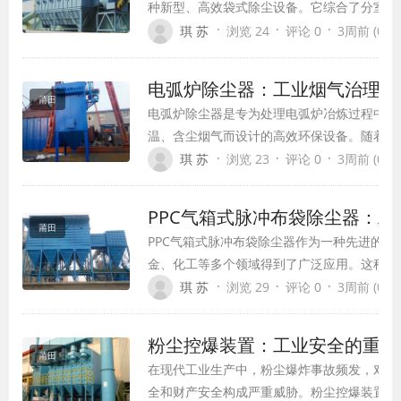
种新型、高效袋式除尘设备。它综合了分室反
通过加长滤袋，充分发挥压缩空气强力喷吹清
·
·
·
琪 苏
浏览 24
评论 0
3周前 (07-1
清灰强度较低，以及脉冲喷吹清灰与粉尘过滤
失控问题。这种设备不仅提高了过滤速度，还
电弧炉除尘器：工业烟气治理的
袋的使用寿命，成为现代工业粉尘治理的理想
莆田
电弧炉除尘器是专为处理电弧炉冶炼过程中产
温、含尘烟气而设计的高效环保设备。随着钢
属等行业的快速发展，电弧炉冶炼工艺因其高
·
·
·
琪 苏
浏览 23
评论 0
3周前 (07-1
特点得到广泛应用，但同时产生了大量的烟尘
体，对环境和人体健康造成严重威胁。电弧炉
PPC气箱式脉冲布袋除尘器：
现，有效解决了这一难题，成为现代工业烟气
莆田
PPC气箱式脉冲布袋除尘器作为一种先进的
缺的关键设备。
金、化工等多个领域得到了广泛应用。这种设
各类袋式除尘器的优点，克服了传统除尘技术
·
·
·
琪 苏
浏览 29
评论 0
3周前 (07-1
选择。
粉尘控爆装置：工业安全的重要
莆田
在现代工业生产中，粉尘爆炸事故频发，对人
全和财产安全构成严重威胁。粉尘控爆装置作