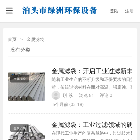
登陆
注册
首页
>
金属滤袋
没有分类
金属滤袋：开启工业过滤新未来
随着工业生产的不断升级和环保要求的日益严
金属滤袋
苛，传统过滤材料在面对高温、强腐蚀、高精
度过滤等复杂工况时，逐渐显得力不从心。金
·
·
·
琪 苏
浏览 81
评论 0
属滤袋的出现，如同一场技术革新，为工业过
5个月前 (03-18)
滤领域开启了全新的未来。
金属滤袋：工业过滤领域的硬核
金属滤袋
在现代工业生产的复杂脉络中，过滤技术是保