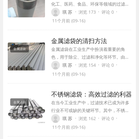
化工、医药、食品、环保等领域的过滤设
备。它以金属丝网为过滤材料，利用其细
·
·
·
琪 苏
浏览 173
评论 0
密的网格结构，有效地拦截并去除流体中
11个月前 (09-16)
的固体颗粒、悬浮物等杂质，从而实现流
体的净化和分离。本文将介绍金属丝网过
金属滤袋的清扫方法
滤器的特点、种类、应用以及未来发展趋
金属滤袋在工业生产中扮演着重要的角
金属滤袋
势。
色，用于除尘、过滤和净化等环节。由于
金属滤袋在运行过程中会不断积聚粉尘和
·
·
·
琪 苏
浏览 154
评论 0
杂质，因此需要定期进行清扫，以确保其
11个月前 (09-16)
正常工作。本文将介绍几种常见的金属滤
袋清扫方法，帮助您更好地维护设备。
不锈钢滤袋：高效过滤的利器
在当今工业生产中，过滤技术已成为许多
金属滤袋
行业不可或缺的关键环节。其中，不锈钢
滤袋作为一种专业的过滤设备，凭借其独
·
·
·
琪 苏
浏览 162
评论 0
特的性能和广泛的应用领域，越来越受到
11个月前 (09-16)
市场的青睐。本文将从不锈钢滤袋的材