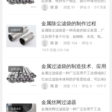
品质量、维持生产稳定、践行环保理念的关键
节。而金属滤袋，凭借其卓越的性能，逐渐成
·
·
·
琪 苏
浏览 91
评论 0
5个月前 (03
业过滤领域的硬核担当，在众多严苛工况下发
不可替代的作用。
金属除尘滤袋的制作过程
金属除尘滤袋是一种高效的除尘装置，广
金属滤袋
泛应用于各个行业，如钢铁、水泥、电
力、化工等。它采用金属纤维滤材制作，
·
·
·
琪 苏
浏览 164
评论 0
具有耐高温、耐腐蚀、低阻力、高过滤精
10个月前 (10-14)
度等特点，能有效过滤和收集工业废气中
的粉尘，降低污染物排放，保护环境。
金属过滤袋的制造技术、应用领
金属滤袋
金属过滤袋是一种广泛应用于工业领域的关键
它由过滤袋本体和防护装置组成，可以有效地
铁屑进行过滤，起到提纯金属的效果。在金属
·
·
·
琪 苏
浏览 173
评论 0
10个月前 (
中，金属过滤袋的应用非常广泛，包括金属加
滤、预处理系统过滤、贵金属回收、金属加工
金属丝网过滤器
润滑剂等。
金属丝网过滤器是一种广泛应用于工业、
金属滤袋