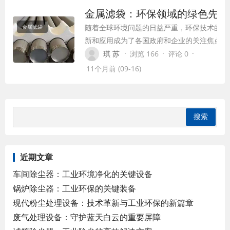
质、结构、特点、应用及优势等方面进行
金属滤袋：环保领域的绿色先锋
全面介绍。
随着全球环境问题的日益严重，环保技术的创
金属滤袋
新和应用成为了各国政府和企业的关注焦点。
在众多环保技术中，金属滤袋作为一种新型的
·
·
·
琪 苏
浏览 166
评论 0
过滤材料，因其优异的性能和广泛的应用前
11个月前 (09-16)
景，逐渐在环保领域中崭露头角。本文将从金
属滤袋的基本概念、产品参数、应用领域、市
场前景等多个方面进行详细分析，探讨其在环
保领域中的发展潜力。
近期文章
车间除尘器：工业环境净化的关键设备
锅炉除尘器：工业环保的关键装备
现代粉尘处理设备：技术革新与工业环保的新篇章
废气处理设备：守护蓝天白云的重要屏障