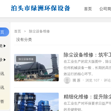
首页
公司
首页
>
除尘设备维修
首页
没有分类
类
除尘设备维修：筑牢
录
除尘设备维修
在工业生产的宏大版图中，除
任何机械设备一般，长期的高
资讯
效运行的核心环节。
·
·
琪 苏
浏览 107
评论
快讯
精细化维修：提升除
除尘设备维修
问答
在工业生产对环保要求日益严
的关键密钥。