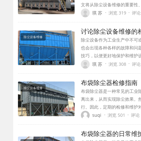
文将从除尘设备维修的重要性
·
·
琪 苏
浏览 319
评论
讨论除尘设备维修的
除尘设备维修
除尘设备作为工业生产中不可
也会出现各种各样的故障和问
技巧，以便更好地保护和维护
·
·
琪 苏
浏览 308
评论
布袋除尘器检修指南
除尘设备维修
布袋除尘器是一种常见的工业
离出来，从而实现除尘效果。
行。因此，定期的检修和维护
·
·
suqi
浏览 501
评论 
布袋除尘器的日常维