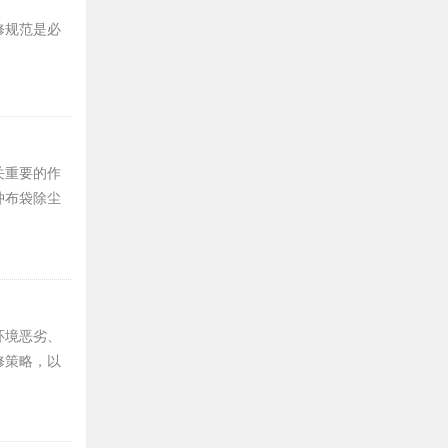
修规范是必
关重要的作
冲布袋除尘
环境恶劣、
修策略，以