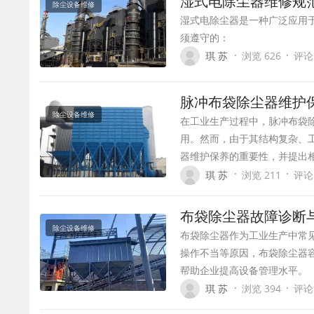
湿式电除尘器维修规
除尘设备维修
湿式电除尘器是一种广泛应用
须遵守的：
·
·
琪 苏
浏览 626
评论
脉冲布袋除尘器维护
除尘设备维修
在工业生产过程中，脉冲布袋
用。然而，由于其结构复杂、
器维护保养的重要性，并提出
·
·
琪 苏
浏览 211
评论
布袋除尘器故障诊断
除尘设备维修
布袋除尘器作为工业生产中常
操作不当等原因，布袋除尘器
帮助企业提高设备管理水平。
·
·
琪 苏
浏览 394
评论