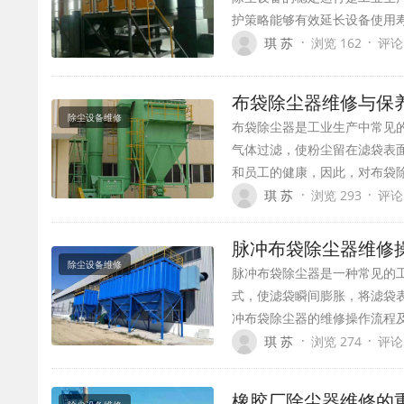
护策略能够有效延长设备使用
·
·
琪 苏
浏览 162
评论
布袋除尘器维修与保
除尘设备维修
布袋除尘器是工业生产中常见
气体过滤，使粉尘留在滤袋表
和员工的健康，因此，对布袋
·
·
琪 苏
浏览 293
评论
脉冲布袋除尘器维修
除尘设备维修
脉冲布袋除尘器是一种常见的
式，使滤袋瞬间膨胀，将滤袋
冲布袋除尘器的维修操作流程
·
·
琪 苏
浏览 274
评论
橡胶厂除尘器维修的