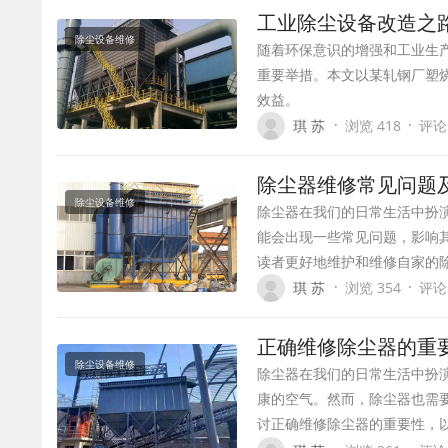
工业除尘设备改造之
除尘设备维修
随着环保意识的增强和工业生
重要举措。本文以某轧钢厂塑
效益。
·
·
琪 苏
浏览 418
评论
除尘器维修常见问题
除尘设备维修
除尘器在我们的日常生活中扮
能会出现一些常见问题，影响
读者更好地维护和维修自家的
·
·
琪 苏
浏览 354
评论
正确维修除尘器的重
除尘设备维修
除尘器在我们的日常生活中扮
康的空气。然而，除尘器也需
讨正确维修除尘器的重要性，