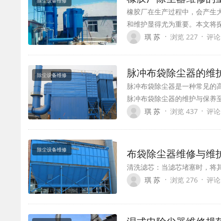
除尘设备维修
橡胶厂在生产过程中，会产生
和维护显得尤为重要。本文将
·
·
琪 苏
浏览 227
评论
脉冲布袋除尘器的维
除尘设备维修
脉冲布袋除尘器是一种常见的
脉冲布袋除尘器的维护与保养
·
·
琪 苏
浏览 437
评论
除尘设备维修
布袋除尘器维修与维
清洗滤芯：当滤芯堵塞时，将
·
·
琪 苏
浏览 276
评论