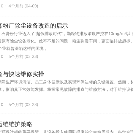
·
 0
4个月前 (04-09)
膏粉厂除尘设备改造的启示
石膏粉行业迈入了“超低排放时代”，颗粒物排放浓度严控在10mg/m³以
着原有除尘设备老化、效率不足的问题，粉尘弥漫车间，更面临排放超标
企业就曾深陷这样的困境 。
·
 0
5个月前 (03-23)
查与快速维修实操
保障生产环境清洁、员工身体健康以及实现环保达标的关键装置。然而，
障，影响其正常效能发挥。掌握常见故障的排查与维修方法，对于维持设
·
 0
5个月前 (03-23)
运维维护策略
产环保达标的重要保障，从设备投入使用到报废的全生命周期内，科学合