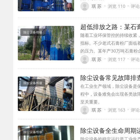
·
·
琪 苏
浏览 110
评论
超低排放之路：某石
除尘设备维修
随着工业环保管控的持续收紧，
指标。不少老式石膏粉厂面临
的压力。某年产30万吨石膏粉
·
·
琪 苏
浏览 117
评论
除尘设备常见故障排
除尘设备维修
在工业生产领域，除尘设备是
程中，设备难免会出现各类故
至关重要。
·
·
琪 苏
浏览 163
评论
除尘设备全生命周期
除尘设备维修
除尘设备的稳定运行是工业生