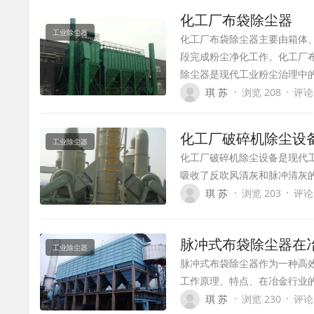
化工厂布袋除尘器
工业除尘器
化工厂布袋除尘器主要由箱体
段完成粉尘净化工作。化工厂
除尘器是现代工业粉尘治理中
·
·
琪 苏
浏览 208
评论
化工厂破碎机除尘设
工业除尘器
化工厂破碎机除尘设备是现代
吸收了反吹风清灰和脉冲清灰
·
·
琪 苏
浏览 203
评论
脉冲式布袋除尘器在
工业除尘器
脉冲式布袋除尘器作为一种高
工作原理、特点、在冶金行业
·
·
琪 苏
浏览 230
评论