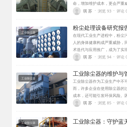
命，增加维护成本，更会严重
·
·
琪 苏
浏览 93
评论 
粉尘处理设备研究报
工业除尘器
在现代工业生产进程中，粉尘
人的身体健康构成严重威胁，
术迭代与应用推广，成为了实
·
·
琪 苏
浏览 94
评论 
工业除尘器的维护与
工业除尘器
工业除尘器作为工业生产中不
而，许多企业在使用除尘器的
成本，还可能引发环保风险。
·
·
琪 苏
浏览 85
评论 
工业除尘器：守护蓝
工业除尘器