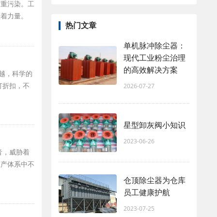
严重污染。工
献着力量。
热门文章
单机脉冲除尘器：
现代工业粉尘治理
的高效解决方案
跨越，科学的
打折扣，不
2026-07-27
星型卸灰阀小知识
2023-06-26
音，威胁着
生产体系中不
仓顶除尘器为仓库
员工健康护航
2023-07-25