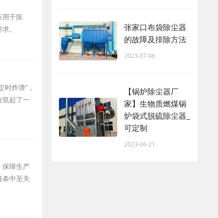
应用于医
张家口布袋除尘器
要求。
的故障及排除方法
2023-07-06
定时炸弹”，
【锅炉除尘器厂
业筑起了一
家】生物质燃煤锅
炉袋式脱硫除尘器_
可定制
2023-06-21
、保障生产
链条中至关