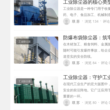
工业除尘器的核心类
工业除尘器
工业除尘器‌是一种专门用于
药、电子、食品加工、机械制
·
·
琪 苏
浏览 134
评论
防爆布袋除尘器：筑
工业除尘器
在木材加工、粮食饲料、金属
随时可能引发爆炸事故，给企
道坚实的安全防线。
·
·
琪 苏
浏览 84
评论 
工业除尘器：守护工
工业除尘器
在现代工业生产的宏大版图中
安全的前沿阵地。它广泛应用
重要的一环。
·
·
琪 苏
浏览 80
评论 