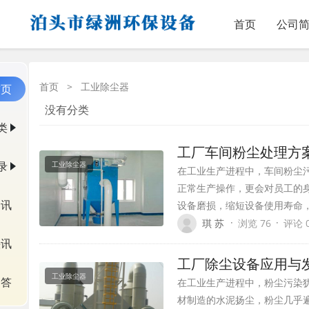
首页
公司
首页
>
工业除尘器
首页
没有分类
类
工厂车间粉尘处理方
录
工业除尘器
在工业生产进程中，车间粉尘
正常生产操作，更会对员工的
资讯
设备磨损，缩短设备使用寿命
·
·
琪 苏
浏览 76
评论 
快讯
工厂除尘设备应用与
工业除尘器
问答
在工业生产进程中，粉尘污染
材制造的水泥扬尘，粉尘几乎