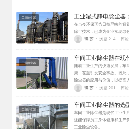
工业湿式静电除尘器
工业除尘器
在当今环保形势日益严峻的背
除尘技术，已成为企业实现绿
·
·
琪 苏
浏览 214
评论
车间工业除尘器在现
工业除尘器
随着工业生产的快速发展，车
康，甚至引发安全事故。因此
除尘器的应用与价值，以提高
·
·
琪 苏
浏览 201
评论
车间工业除尘器的选
工业除尘器
车间工业除尘器是现代工业生
还能保障员工身体健康和生产
工业除尘设备。