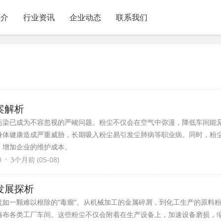
简介
行业资讯
企业动态
联系我们
案解析
污染已成为不容忽视的严峻问题。粉尘不仅会在空气中弥漫，降低车间能
身体健康造成严重威胁，长期吸入粉尘易引发尘肺病等职业病。同时，粉
，增加企业的维护成本。
·
0
3个月前 (05-08)
发展探析
犹如一颗难以根除的“毒瘤”。从机械加工的金属碎屑，到化工生产的原料
遍布各类工厂车间。这些粉尘不仅会附着在生产设备上，加速设备磨损，