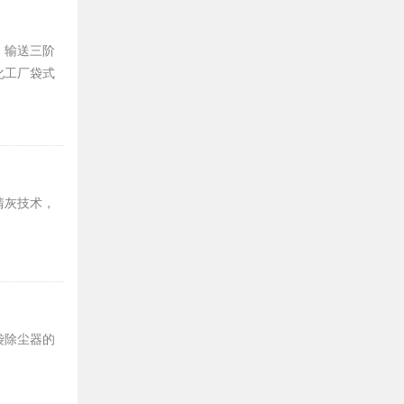
、输送三阶
化工厂袋式
清灰技术，
袋除尘器的