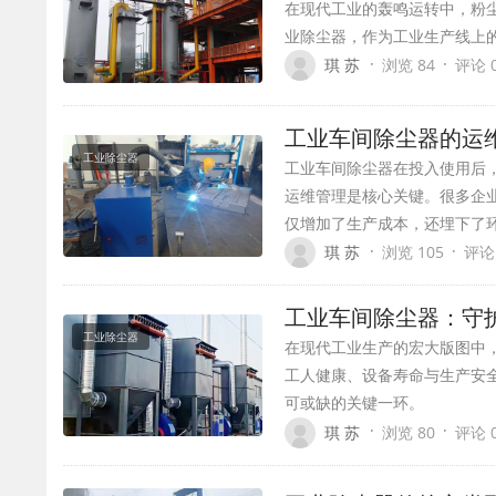
在现代工业的轰鸣运转中，粉
业除尘器，作为工业生产线上
·
·
琪 苏
浏览 84
评论 
工业车间除尘器的运维
工业除尘器
工业车间除尘器在投入使用后，
运维管理是核心关键。很多企
仅增加了生产成本，还埋下了
·
·
琪 苏
浏览 105
评论
工业车间除尘器：守护
工业除尘器
在现代工业生产的宏大版图中
工人健康、设备寿命与生产安
可或缺的关键一环。
·
·
琪 苏
浏览 80
评论 