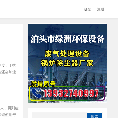
登陆
注册
见度，干扰
尘还会加速
粉末，再到建
缩短使用寿