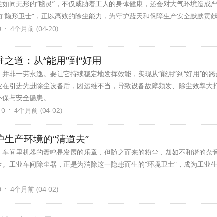
尘如同无形的“幽灵”，不仅威胁着工人的身体健康，还会对大气环境造成
的“隐形卫士”，正以高效的除尘能力，为守护蓝天和保障生产安全默默贡
·
0
4个月前 (04-20)
之道：从“能用”到“好用
并非一劳永逸。要让它持续稳定地发挥效能，实现从“能用”到“好用”的
业在引进先进除尘设备后，因运维不当，导致设备故障频发、除尘效率大
环保与安全隐患。
·
 0
4个月前 (04-02)
生产环境的“清道夫”
，车间里机器的轰鸣是发展的乐章，但随之而来的粉尘，却如不和谐的杂
全。工业车间除尘器，正是为消除这一隐患而生的“环境卫士”，成为工业
·
0
4个月前 (04-02)