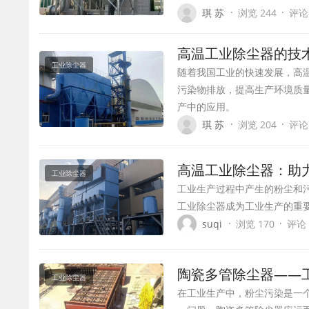
·
·
琪 苏
浏览 244
评论
高温工业除尘器的技
工业除尘器
随着我国工业的快速发展，高
污染物排放，提高生产环境质
产中的应用。
·
·
琪 苏
浏览 204
评论
高温工业除尘器：助
工业除尘器
工业生产过程中产生的粉尘和
工业除尘器成为工业生产的重
·
·
suqi
浏览 170
评论 
陶瓷多管除尘器——
工业除尘器
在工业生产中，粉尘污染是一