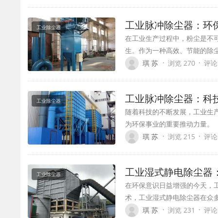
工业脉冲除尘器：环
工业除尘器
在工业生产过程中，粉尘是不
生。作为一种高效、节能的除
·
·
琪 苏
浏览 270
评论
工业脉冲除尘器：科
工业除尘器
随着科技的不断发展，工业生
为环保事业的重要推动力量。
·
·
琪 苏
浏览 215
评论
工业湿式静电除尘器
工业除尘器
在环保意识日益增强的今天，
术，工业湿式静电除尘器在众
·
·
琪 苏
浏览 231
评论