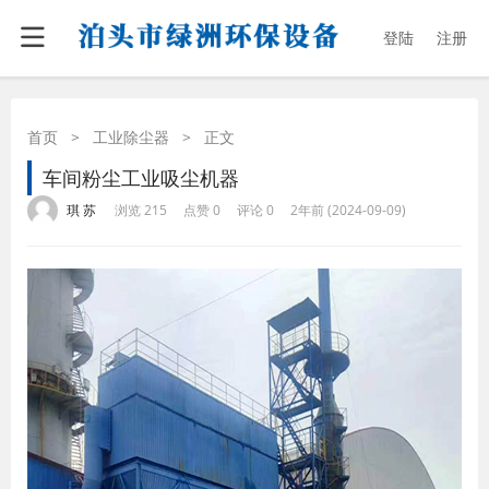
登陆
注册
首页
>
工业除尘器
>
正文
车间粉尘工业吸尘机器
·
·
·
·
琪 苏
浏览 215
点赞 0
评论 0
2年前 (2024-09-09)