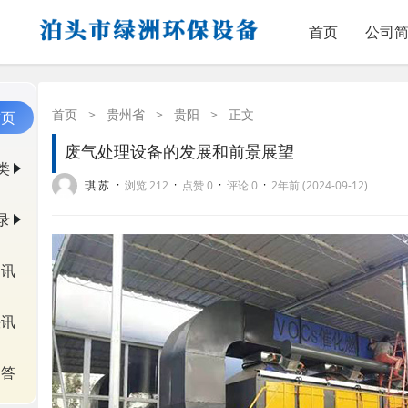
首页
公司
首页
>
贵州省
>
贵阳
>
正文
首页
废气处理设备的发展和前景展望
类
·
·
·
·
琪 苏
浏览 212
点赞 0
评论 0
2年前 (2024-09-12)
录
资讯
快讯
问答