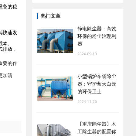
设备的稳
热门文章
静电除尘器：高效
其快速发
环保的粉尘治理利
成本。
器
气排放，
2024-09-19
重要的作
更加清
小型锅炉布袋除尘
器：守护蓝天白云
的环保卫士
2024-11-26
【重庆除尘器】木
工除尘器的配置你