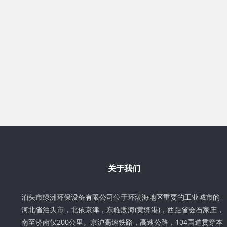
关于我们
泊头市绿洲环保设备有限公司位于环渤海地区重要的工业城市的
河北省泊头市，北依京津，东临渤海(黄骅港)，西距省会石家庄，
南至济南仅200公里。京沪高速铁路，高速公路，104国道贯穿本