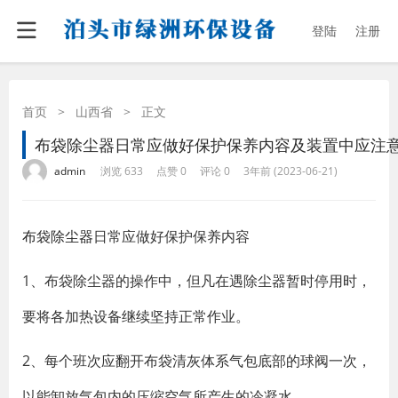
登陆
注册
首页
>
山西省
>
正文
布袋除尘器日常应做好保护保养内容及装置中应注
·
·
·
·
admin
浏览 633
点赞 0
评论 0
3年前 (2023-06-21)
布袋除尘器
日常应做好保护保养内容
1、布袋除尘器的操作中，但凡在遇除尘器暂时停用时，
要将各加热设备继续坚持正常作业。
2、每个班次应翻开布袋清灰体系气包底部的球阀一次，
以能卸放气包内的压缩空气所产生的冷凝水。