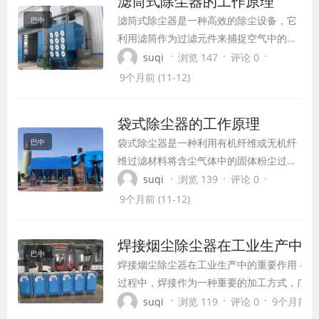
滤筒式除尘器的工作原理
滤筒式除尘器是一种高效的除尘设备，它
巴中
利用滤筒作为过滤元件来捕捉空气中的粉
尘颗粒，从而改善生产环境并提高制造效
·
·
·
suqi
浏览 147
评论 0
率。在当今的工业生产中，滤筒式除尘器
9个月前 (11-12)
凭借其独特的优点和广泛的应用范围，已
经成为解决粉尘污染问题的首选设备。
袋式除尘器的工作原理
袋式除尘器是一种利用有机纤维或无机纤
巴中
维过滤材料将含尘气体中的固体粉尘过滤
捕集的除尘设备，因其过滤材料多做成袋
·
·
·
suqi
浏览 139
评论 0
形，所以又称为布袋除尘器。袋式除尘器
9个月前 (11-12)
具有除尘效率高、结构简单、运行费用相
对较低等特点，广泛应用于工业除尘、空
焊接烟尘除尘器在工业生产中的
气净化等领域。
巴中
焊接烟尘除尘器在工业生产中的重要作用 在
过程中，焊接作为一种重要的加工方式，广泛
加工、化工、电子、建筑等领域。然而，焊接
·
·
·
suqi
浏览 119
评论 0
9个月前 (11
大量有害烟尘，对环境和工人健康构成严重威