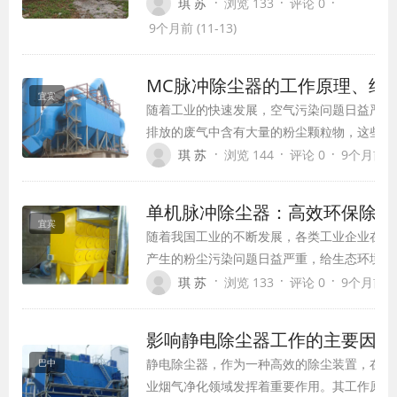
染物的设备。活性炭是一种经过特殊处理
·
·
·
琪 苏
浏览 133
评论 0
的多孔物质，具有巨大的比表面积和强大
9个月前 (11-13)
的吸附能力，能够吸附并去除空气中的有
机物质、异味、有害气体等。
MC脉冲除尘器的工作原理、结
宜宾
随着工业的快速发展，空气污染问题日益严重
排放的废气中含有大量的粉尘颗粒物，这些颗
仅对环境造成严重破坏，还对人体健康构成威
·
·
·
琪 苏
浏览 144
评论 0
9个月前 (1
了解决这一问题，MC脉冲除尘器作为一种高
的粉尘处理设备，在众多工业领域中发挥着至
单机脉冲除尘器：高效环保除尘
的作用。
宜宾
随着我国工业的不断发展，各类工业企业在生
产生的粉尘污染问题日益严重，给生态环境和
带来了严重的威胁。为了解决这一问题，我国
·
·
·
琪 苏
浏览 133
评论 0
9个月前 (1
不断研发新型除尘设备，其中，单机脉冲除尘
高效、环保、节能等优点，成为了众多工业企
影响静电除尘器工作的主要因素
除尘设备。
静电除尘器，作为一种高效的除尘装置，在工
巴中
业烟气净化领域发挥着重要作用。其工作原理