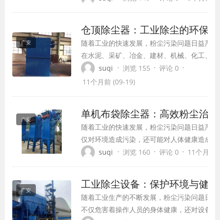
泛，本文将从污水处理设备的种类、工作原理
应用等方面进行详细介绍。
仓顶除尘器：工业除尘的环保先
随着工业的快速发展，粉尘污染问题日益严重
广安
在水泥、采矿、冶金、建材、机械、化工、粮
加工等工矿企业中，粉尘对环境和工人健康构
·
·
·
suqi
浏览 155
评论 0
了严重威胁。为了解决这一问题，仓顶除尘器
11个月前 (09-19)
运而生，成为现代工业除尘的环保先锋。
单机布袋除尘器：高效粉尘治理
广安
随着工业的快速发展，粉尘污染问题日益严重
仅对环境造成污染，还可能对人体健康造成严
因此，高效粉尘治理技术的研究和应用显得尤
·
·
·
suqi
浏览 160
评论 0
11个月前 (0
单机布袋除尘器作为一种高效粉尘治理设备，
的优势在工业粉尘收集、废气净化及环保工程
工业除尘设备：保护环境与健康
广泛应用。
广安
随着工业生产的不断发展，粉尘污染问题日益
不仅危害着操作人员的身体健康，还对设备运