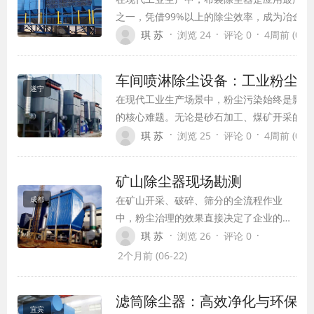
之一，凭借99%以上的除尘效率，成为冶金
械加工等行业达标排放的核心保障。它依靠纤
·
·
·
琪 苏
浏览 24
评论 0
4周前 (07-1
惯性碰撞、拦截等多重作用，将含尘气流中的
离，既能处理常规粉尘，也能适配高浓度、磨
车间喷淋除尘设备：工业粉尘治
况，是当前工业粉尘治理领域可靠性极高的主
遂宁
在现代工业生产场景中，粉尘污染始终是影响
的核心难题。无论是砂石加工、煤矿开采的大
建材生产的封闭车间，无组织飘散的粉尘不仅
·
·
·
琪 苏
浏览 25
评论 0
4周前 (07-1
直接威胁一线作业人员的职业健康。
矿山除尘器现场勘测
在矿山开采、破碎、筛分的全流程作业
成都
中，粉尘治理的效果直接决定了企业的环
保合规性与一线人员的职业健康安全，而
·
·
·
琪 苏
浏览 26
评论 0
一套适配性强的除尘系统，绝非仅凭图纸
2个月前 (06-22)
参数就能直接落地，前期严谨细致的现场
勘测，是后续方案设计、设备选型、安装
滤筒除尘器：高效净化与环保守
调试全流程的核心基础，更是从源头避
宜宾