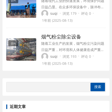
随着现代工业的快速发展，环境保护问题
达州
日益凸显。在众多环保设备中，脉冲布袋
除尘器凭借其卓越的性能和高效的除尘效
·
·
·
suqi
浏览 179
评论 0
果，成为众多行业不可或缺的关键设备。
1年前 (2025-08-13)
本文将为您详细解析脉冲布袋除尘器的工
作原理、结构特点以及其在各行业的应
烟气粉尘除尘设备
用。
随着工业生产的发展，烟气粉尘污染问题
达州
日益严重，对环境和人体健康造成严重威
胁。为了有效控制烟气粉尘污染，各种除
·
·
·
suqi
浏览 193
评论 0
尘设备应运而生。本文将对烟气粉尘除尘
1年前 (2025-08-13)
设备进行详细介绍，探讨其在工业生产中
的应用及发展趋势。
近期文章