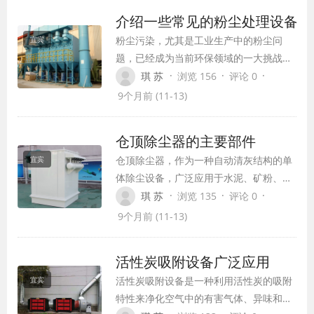
器的原理、特点、应用及未来发展趋势等方面
介绍一些常见的粉尘处理设备
进行深入解析。
粉尘污染，尤其是工业生产中的粉尘问
宜宾
题，已经成为当前环保领域的一大挑战。
它不仅对工人的身体健康构成威胁，还会
·
·
·
琪 苏
浏览 156
评论 0
导致严重的环境问题，如大气污染和水质
9个月前 (11-13)
污染。因此，研发和应用有效的粉尘处理
设备显得尤为重要。本文将介绍一些常见
仓顶除尘器的主要部件
的粉尘处理设备，并探讨如何合理选用和
仓顶除尘器，作为一种自动清灰结构的单
宜宾
操作这些设备，以实现粉尘污染的有效治
体除尘设备，广泛应用于水泥、矿粉、采
理。
矿、冶金、建材、机械、化工、粮食加工
·
·
·
琪 苏
浏览 135
评论 0
等工矿企业。它的主要功能是过滤气体中
9个月前 (11-13)
的细小、非纤维性的干燥粉尘，或者在工
艺流程中回收干燥粉料。仓顶除尘器通过
活性炭吸附设备广泛应用
使用滤袋来分离粉尘和净气，从而保护环
活性炭吸附设备是一种利用活性炭的吸附
宜宾
境，提高空气质量。
特性来净化空气中的有害气体、异味和污