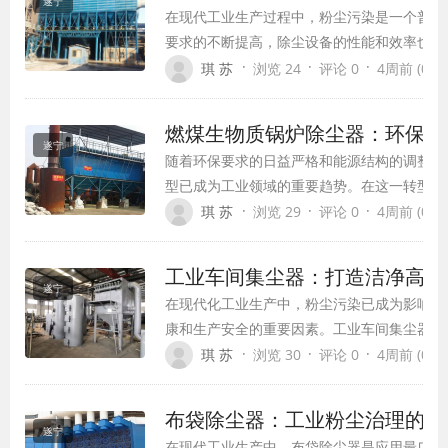
遂宁
在现代工业生产过程中，粉尘污染是一个普遍
要求的不断提高，除尘设备的性能和效率也面
布袋除尘器作为一种高效、可靠的除尘设备，
·
·
·
琪 苏
浏览 24
评论 0
4周前 (07-1
应用范围，已成为工业除尘领域的重要选择。
燃煤生物质锅炉除尘器：环保高
遂宁
随着环保要求的日益严格和能源结构的调整，
型已成为工业领域的重要趋势。在这一转型过
备至关重要。燃煤生物质锅炉除尘器作为烟气
·
·
·
琪 苏
浏览 29
评论 0
4周前 (07-1
系到企业的环保达标，更影响着生产效率和运
工业车间集尘器：打造洁净高效
遂宁
在现代化工业生产中，粉尘污染已成为影响工
康和生产安全的重要因素。工业车间集尘器作
设备，正逐渐成为各类生产车间不可或缺的配
·
·
·
琪 苏
浏览 30
评论 0
4周前 (07-1
能有效控制粉尘污染，还能改善工作环境，保
高生产效率，同时实现资源的回收利用，符合
布袋除尘器：工业粉尘治理的高
持续发展的理念。
遂宁
在现代工业生产中，布袋除尘器是应用最广泛