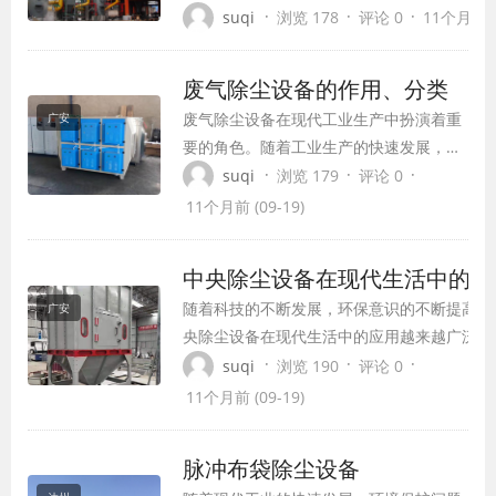
题，工业废气处理设备应运而生，成为守护蓝
·
·
·
suqi
浏览 178
评论 0
11个月前 (0
士。本文将从工业废气处理设备的作用、类型
以及选购注意事项等方面进行详细介绍。
废气除尘设备的作用、分类
废气除尘设备在现代工业生产中扮演着重
广安
要的角色。随着工业生产的快速发展，各
种工业废气对环境和人类健康造成的危害
·
·
·
suqi
浏览 179
评论 0
日益严重。因此，废气除尘设备的应用显
11个月前 (09-19)
得尤为重要。本文将介绍废气除尘设备的
作用、分类、选择要点以及发展趋势。
中央除尘设备在现代生活中的应
随着科技的不断发展，环保意识的不断提高，
广安
央除尘设备在现代生活中的应用越来越广泛。
央除尘设备不仅能够有效地改善室内空气质量
·
·
·
suqi
浏览 190
评论 0
提升居住品质，而且在工业生产过程中也发挥
11个月前 (09-19)
至关重要的作用。本文将从以下几个方面详细
绍中央除尘设备的应用。
脉冲布袋除尘设备