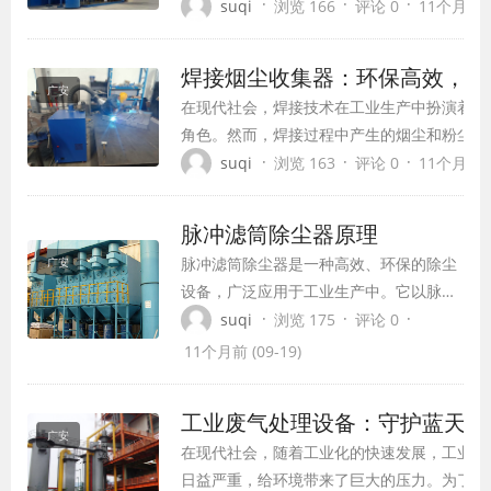
生诸多负面影响。为了解决这一问题，工业除
·
·
·
suqi
浏览 166
评论 0
11个月前 (0
生，成为保护环境与健康的绿色利器。
焊接烟尘收集器：环保高效，守
广安
在现代社会，焊接技术在工业生产中扮演着至
角色。然而，焊接过程中产生的烟尘和粉尘对
体健康构成了严重威胁。为了解决这个问题，
·
·
·
suqi
浏览 163
评论 0
11个月前 (0
收集器应运而生，成为焊接作业现场不可或缺
者。
脉冲滤筒除尘器原理
脉冲滤筒除尘器是一种高效、环保的除尘
广安
设备，广泛应用于工业生产中。它以脉冲
喷吹的方式，将含尘气体中的粉尘颗粒高
·
·
·
suqi
浏览 175
评论 0
效地过滤出来，从而达到净化空气、保护
11个月前 (09-19)
环境的目的。本文将从脉冲滤筒除尘器的
原理、特点、应用及发展趋势等方面进行
工业废气处理设备：守护蓝天白
详细介绍。
广安
在现代社会，随着工业化的快速发展，工业废
日益严重，给环境带来了巨大的压力。为了解