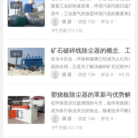
随着工业的快速发展，环境污染问题日益严重
宜宾
其中，工业废气排放是环境污染的重要来源之
一。为了解决这一问题，我国加大了对废气治
·
·
·
琪 苏
浏览 132
评论 0
的研究力度，开发了一系列高效的废气处理设
9个月前 (11-13)
备。在这些设备中，喷淋塔以其独特的设计和
效的废气处理能力，成为了工业废气处理的重
矿石破碎线除尘器的概念、工作
利器。
宜宾
在当今社会，环保和健康已经成为人们关注的
器的出现，正是为了解决破碎矿石过程中产生
环境和工人的健康。本文将从矿石破碎线除尘
·
·
·
琪 苏
浏览 134
评论 0
9个月前 (1
应用领域和优势等方面进行详细阐述。
塑烧板除尘器的革新与优势解析
在环保意识日益增强的今天，如何有效除尘已
宜宾
成为各行各业关注的焦点。随着技术不断创
新，塑烧板除尘器作为新一代除尘设备，凭借
·
·
·
琪 苏
浏览 144
评论 0
其高效、稳定的特点，正逐步取代传统布袋除
9个月前 (11-13)
尘器，成为市场的新宠。本文将从塑烧板除尘