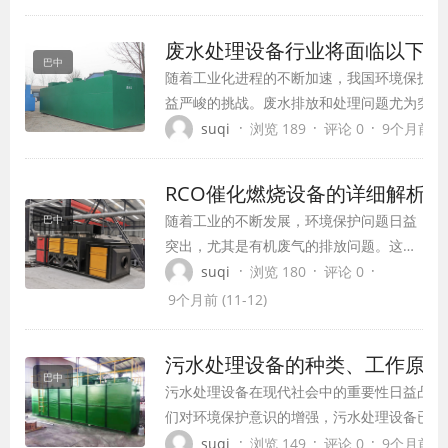
RTO（Regenerative Thermal Oxidizer，
热力氧化器）的废气处理设备逐渐兴起，成为
废水处理设备行业将面临以下挑
科技的先锋。
巴中
随着工业化进程的不断加速，我国环境保护事
益严峻的挑战。废水排放和处理问题尤为突出
了水源，还对生态环境和人体健康造成了严重
·
·
·
suqi
浏览 189
评论 0
9个月前 (11
此，寻找高效、可靠的废水处理设备，成为了
域的迫切需求。废水处理设备以其突出的效能
RCO催化燃烧设备的详细解析
境治理的得力助手。
随着工业的不断发展，环境保护问题日益
巴中
突出，尤其是有机废气的排放问题。这些
废气不仅对大气环境造成污染，还对人们
·
·
·
suqi
浏览 180
评论 0
的健康产生威胁。为了解决这一问题，
9个月前 (11-12)
RCO催化燃烧设备应运而生，为有机废气
处理提供了高效、节能、环保的解决方
污水处理设备的种类、工作原理
案。
巴中
污水处理设备在现代社会中的重要性日益凸显
们对环境保护意识的增强，污水处理设备已成
护的重要工具之一。污水处理设备种类繁多，
·
·
·
suqi
浏览 149
评论 0
9个月前 (11