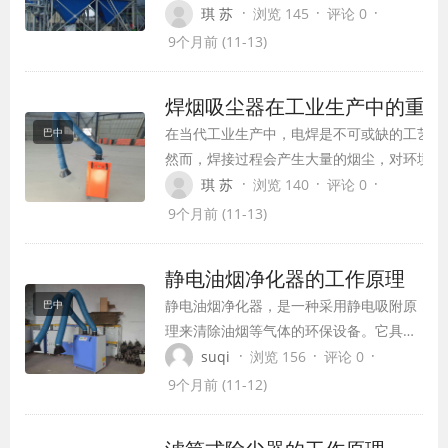
是通过高压电场使烟气中的粉尘发生电离，然
·
·
·
琪 苏
浏览 145
评论 0
后利用电场力将带电的粉尘颗粒捕获并沉积在
9个月前 (11-13)
集尘电极上，从而实现除尘的目的。
焊烟吸尘器在工业生产中的重要
在当代工业生产中，电焊是不可或缺的工艺之
巴中
然而，焊接过程会产生大量的烟尘，对环境和
健康产生严重的危害。为了解决这一问题，焊
·
·
·
琪 苏
浏览 140
评论 0
尘器应运而生。本文将从焊烟吸尘器的功能、
9个月前 (11-13)
以及应用等方面进行探讨。
静电油烟净化器的工作原理
静电油烟净化器，是一种采用静电吸附原
巴中
理来清除油烟等气体的环保设备。它具有
高效、灵活、方便等优势，已被广泛应用
·
·
·
suqi
浏览 156
评论 0
于餐饮业、食品加工厂等场所，为人们提
9个月前 (11-12)
供了健康、舒适的工作环境。