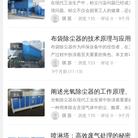
在现代工业生产中，粉尘污染问题已经成为了
免“除尘效果差、运行能耗高、后期故障
境问题。粉尘不仅会损害工人的健康，还会对
多”等常见问题的关键前提。
成严重影响。为了解决这一问题，滤筒除尘器
·
·
·
琪 苏
浏览 135
评论 0
9个月前 (1
业粉尘处理设备，逐渐走进了我们的视野。本
除尘器的工作原理、结构特点、应用领域以及
布袋除尘器的技术原理与应用前
潜力。
布袋除尘器作为环保设备中的佼佼者，在工业
宜宾
产过程中扮演着至关重要的角色。本文将详细
绍布袋除尘器的技术原理、应用场景及未来发
·
·
·
琪 苏
浏览 153
评论 0
趋势，以期为环保事业贡献力量。
9个月前 (11-13)
阐述光氧除尘器的工作原理、性
宜宾
光氧除尘器在现代工业发展中扮演着重要的角
一种用来除去含湿气体中的尘、酸雾、水滴、
臭味、PM2.5等有害物质的有效设备。本文
·
·
·
琪 苏
浏览 170
评论 0
9个月前 (1
光氧除尘器的工作原理、性能特点以及应用领
喷淋塔：高效废气处理的秘密武