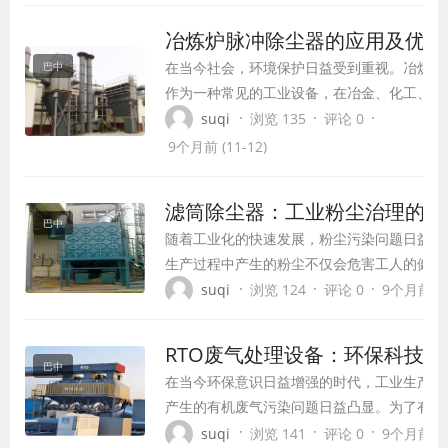
焊接烟尘除尘器在工业生产中的重要作用日益
冶炼炉脉冲除尘器的应用及优势
在当今社会，环境保护日益受到重视。冶炼炉
巴中
作为一种常见的工业设备，在冶金、化工、建
材等行业中广泛应用。然而，冶炼炉在运行过
·
·
·
suqi
浏览 135
评论 0
程中会产生大量粉尘，对环境造成严重污染。
9个月前 (11-12)
为了解决这一问题，脉冲除尘器应运而生。本
文将介绍冶炼炉脉冲除尘器的应用及优势。
滤筒除尘器：工业粉尘治理的高
巴中
随着工业化的快速发展，粉尘污染问题日益严
生产过程中产生的粉尘不仅会危害工人的健康
染环境，降低生产效率。为了解决这一问题，
·
·
·
suqi
浏览 124
评论 0
9个月前 (11
器应运而生。作为一种高效的工业粉尘处理设
除尘器在保障空气质量、保护工人健康、提升
RTO废气处理设备：环保科技的
方面发挥着重要作用。
巴中
在当今环保意识日益增强的时代，工业生产过
产生的有机废气污染问题日益凸显。为了有效
和治理这些有害排放，一种名为
·
·
·
suqi
浏览 141
评论 0
9个月前 (11