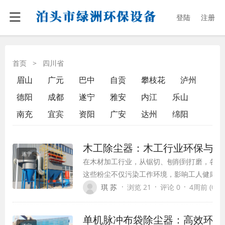
登陆
注册
首页
>
四川省
眉山
广元
巴中
自贡
攀枝花
泸州
德阳
成都
遂宁
雅安
内江
乐山
南充
宜宾
资阳
广安
达州
绵阳
木工除尘器：木工行业环保与生
遂宁
在木材加工行业，从锯切、刨削到打磨，各个
这些粉尘不仅污染工作环境，影响工人健康，
面，降低产品质量，甚至引发设备故障和安全
·
·
·
琪 苏
浏览 21
评论 0
4周前 (07-1
业的粉尘处理设备，已成为现代木工生产线上
木工企业解决了粉尘污染难题，同时提高了生
单机脉冲布袋除尘器：高效环保