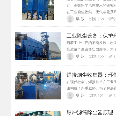
此，高效粉尘治理技术的研究
在工业粉尘收集、废气净化及
·
·
琪 苏
浏览 158
评论
工业除尘设备：保护
广安
随着工业生产的不断发展，粉
品质量产生诸多负面影响。为
·
·
琪 苏
浏览 165
评论
焊接烟尘收集器：环
广安
在现代社会，焊接技术在工业
康构成了严重威胁。为了解决
·
·
琪 苏
浏览 161
评论
脉冲滤筒除尘器原理