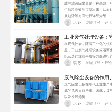
广安
脉冲滤筒除尘器是一种高效、
尘颗粒高效地过滤出来，从而
展趋势等方面进行详细介绍。
·
·
琪 苏
浏览 174
评论
工业废气处理设备：
广安
在现代社会，随着工业化的快
题，工业废气处理设备应运而
以及选购注意事项等方面进行
·
·
琪 苏
浏览 175
评论
废气除尘设备的作用
广安
废气除尘设备在现代工业生产
成的危害日益严重。因此，废
以及发展趋势。
·
·
琪 苏
浏览 177
评论