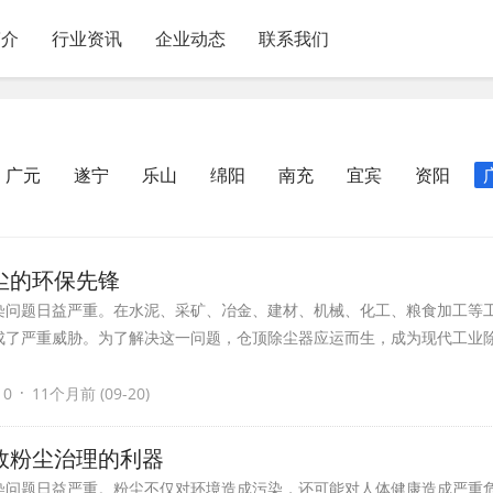
简介
行业资讯
企业动态
联系我们
广元
遂宁
乐山
绵阳
南充
宜宾
资阳
尘的环保先锋
染问题日益严重。在水泥、采矿、冶金、建材、机械、化工、粮食加工等
成了严重威胁。为了解决这一问题，仓顶除尘器应运而生，成为现代工业
·
 0
11个月前 (09-20)
效粉尘治理的利器
染问题日益严重。粉尘不仅对环境造成污染，还可能对人体健康造成严重