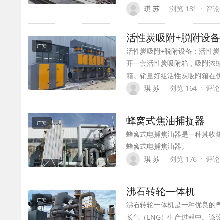
·
·
琪 苏
浏览 181
评论
活性炭吸附+脱附设备
广安
活性炭吸附+脱附设备：活性
开一套活性炭吸附箱，吸附浓
箱。销量好组活性炭吸附箱在
·
·
琪 苏
浏览 164
评论
蜂窝式焦油捕捉器
广安
蜂窝式电捕焦油器是一种其收
蜂窝式电捕焦油器。
·
·
琪 苏
浏览 176
评论
沸石转轮一体机
广安
沸石转轮一体机是一种优良的
长气（LNG）生产过程中。