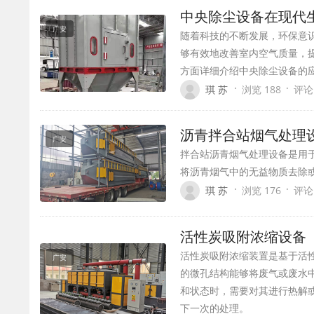
中央除尘设备在现代
广安
随着科技的不断发展，环保意
够有效地改善室内空气质量，
方面详细介绍中央除尘设备的
·
·
琪 苏
浏览 188
评论
沥青拌合站烟气处理
广安
拌合站沥青烟气处理设备是用
将沥青烟气中的无益物质去除
·
·
琪 苏
浏览 176
评论
活性炭吸附浓缩设备
活性炭吸附浓缩装置是基于活
广安
的微孔结构能够将废气或废水
和状态时，需要对其进行热解
下一次的处理。