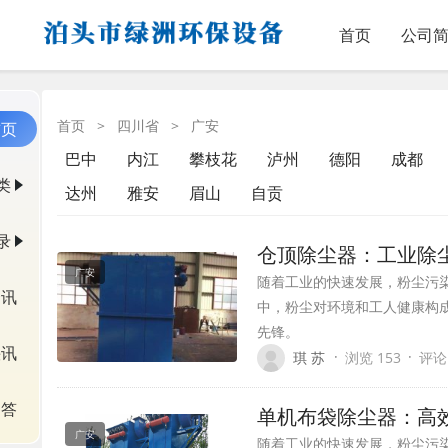
首页
公司
首页
>
四川省
>
广安
首页
巴中
内江
攀枝花
泸州
德阳
成都
类
达州
雅安
眉山
自贡
录
仓顶除尘器：工业除
广安
随着工业的快速发展，粉尘污
资讯
中，粉尘对环境和工人健康构
先锋。
快讯
·
·
琪 苏
浏览 153
评论
问答
单机布袋除尘器：高
广安
随着工业的快速发展，粉尘污