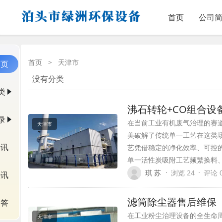
首页
公司
首页
>
天津市
首页
没有分类
类
沸石转轮+CO组合设
录
在当前工业有机废气治理的赛
天津市
美破解了传统单一工艺在这类
资讯
艺凭借稳定的净化效率、可控
单一活性炭吸附工艺频繁换料
·
·
琪 苏
浏览 24
评论 
快讯
滤筒除尘器售后维保
问答
在工业粉尘治理设备的全生命
天津市