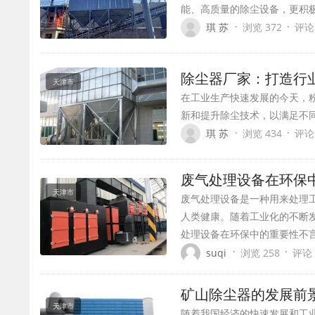
能、高质量的除尘设备，更积
·
·
琪 苏
浏览 372
评论
除尘器厂家：打造行
天津市
在工业生产快速发展的今天，
新和提升除尘技术，以满足不
·
·
琪 苏
浏览 434
评论
废气处理设备在环保
天津市
废气处理设备是一种用来处理
人类健康。随着工业化的不断
处理设备在环保中的重要性不
·
·
suqi
浏览 258
评论 
矿山除尘器的发展前
天津市
随着我国经济的快速发展和工