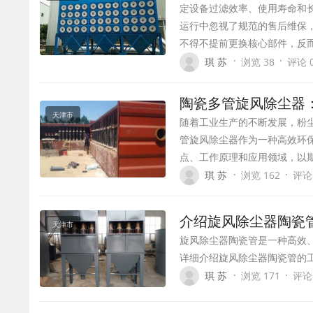
定设备过滤效率、使用寿命和
运行中忽视了规范的售后维保
不得不提前更换核心部件，反
·
·
琪 苏
浏览 38
评论 
陶瓷多管旋风除尘器
天津市
随着工业生产的不断发展，粉
管旋风除尘器作为一种高效环
点、工作原理和应用领域，以
·
·
琪 苏
浏览 162
评论
介绍旋风除尘器陶瓷
天津市
旋风除尘器陶瓷管是一种高效
详细介绍旋风除尘器陶瓷管的
·
·
琪 苏
浏览 171
评论