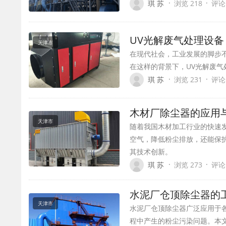
·
·
琪 苏
浏览 218
评论
UV光解废气处理设
天津市
在现代社会，工业发展的脚步
在这样的背景下，UV光解废
·
·
琪 苏
浏览 231
评论
木材厂除尘器的应用
天津市
随着我国木材加工行业的快速
空气，降低粉尘排放，还能保
其技术创新。
·
·
琪 苏
浏览 273
评论
水泥厂仓顶除尘器的
天津市
水泥厂仓顶除尘器广泛应用于
程中产生的粉尘污染问题。本