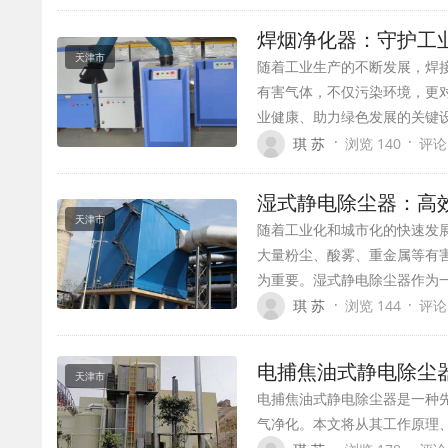
焊烟净化器：守护工
天津市
随着工业生产的不断发展，焊
有害气体，不仅污染环境，更
业健康、助力绿色发展的关键
·
·
琪 苏
浏览 140
评论
湿式静电除尘器：高
天津市
随着工业化和城市化的快速发
大量粉尘、酸雾、重金属等有
为重要。湿式静电除尘器作为
·
·
琪 苏
浏览 144
评论
电捕焦油式静电除尘
天津市
电捕焦油式静电除尘器是一种
气净化。本文将从其工作原理