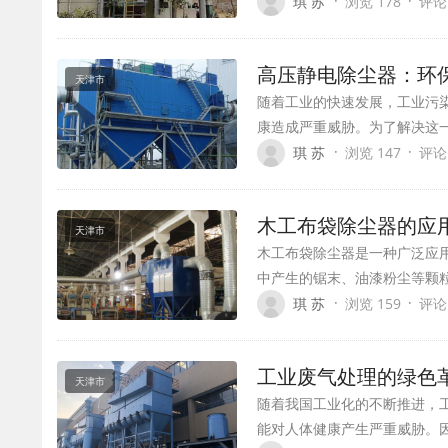
·
·
琪 苏
浏览 178
评论
高压静电除尘器：环
天津市
随着工业的快速发展，工业污
康造成严重威胁。为了解决这
·
·
琪 苏
浏览 147
评论
木工布袋除尘器的应
天津市
木工布袋除尘器是一种广泛应
中产生的锯末、油漆粉尘等颗
·
·
琪 苏
浏览 159
评论
工业废气处理的绿色
天津市
随着我国工业化的不断推进，
能对人体健康产生严重威胁。