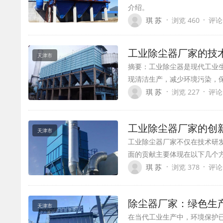
介绍。
·
·
琪 苏
浏览 460
评论
工业除尘器厂家的技
天津市
摘要：工业除尘器是现代工业
现清洁生产，减少环境污染，
·
·
琪 苏
浏览 227
评论
工业除尘器厂家的创
天津市
工业除尘器厂家不仅在技术研
面的贡献主要体现在以下几个
·
·
琪 苏
浏览 378
评论
除尘器厂家：绿色生
天津市
在当代工业生产中，环境保护