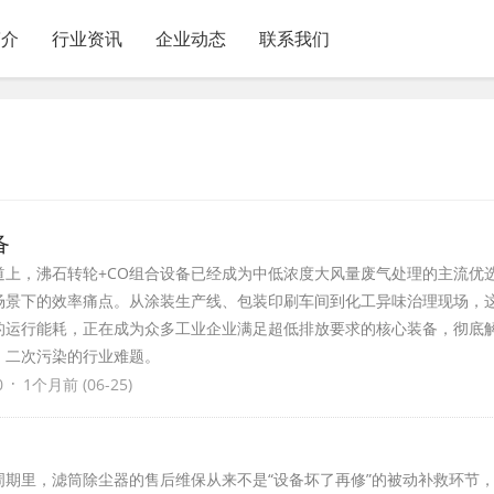
简介
行业资讯
企业动态
联系我们
备
道上，沸石转轮+CO组合设备已经成为中低浓度大风量废气处理的主流优
场景下的效率痛点。从涂装生产线、包装印刷车间到化工异味治理现场，
的运行能耗，正在成为众多工业企业满足超低排放要求的核心装备，彻底
、二次污染的行业难题。
·
0
1个月前 (06-25)
周期里，滤筒除尘器的售后维保从来不是“设备坏了再修”的被动补救环节