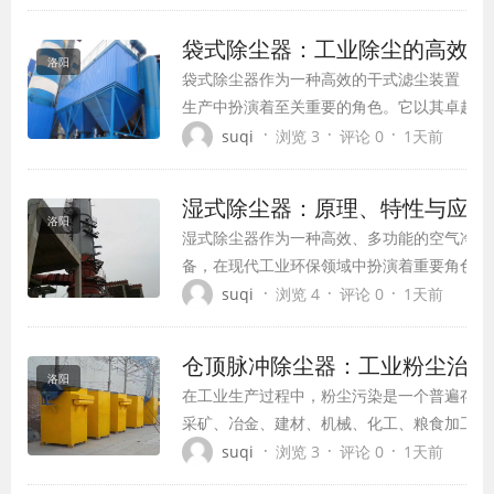
威胁。滤筒除尘器作为一种高效干式除尘设备
卓越的性能和紧凑的设计，已成为工业除尘领
袋式除尘器：工业除尘的高效解
解决方案。本文将全面介绍滤筒除尘器的特点
洛阳
袋式除尘器作为一种高效的干式滤尘装置，在
理、应用领域...
生产中扮演着至关重要的角色。它以其卓越的
能、广泛的应用范围和可靠的工作原理，成为
·
·
·
suqi
浏览 3
评论 0
1天前
控制粉尘污染的首选设备。本文将全面介绍袋
的工作原理、结构特点、选型依据、应用领域
湿式除尘器：原理、特性与应用
发展趋势。
洛阳
湿式除尘器作为一种高效、多功能的空气净化
备，在现代工业环保领域中扮演着重要角色。
过液体（通常是水）与含尘气体的密切接触，
·
·
·
suqi
浏览 4
评论 0
1天前
物理化学作用捕集颗粒物，同时还能脱除部分
污染物，实现废气的综合净化处理。随着环保
仓顶脉冲除尘器：工业粉尘治理
的不断提高，湿式除尘器凭借其独特的优势，
洛阳
在工业生产过程中，粉尘污染是一个普遍存在
多行业中得到了广泛应用。
采矿、冶金、建材、机械、化工、粮食加工等
产、运输和储存过程中会产生大量粉尘，不仅
·
·
·
suqi
浏览 3
评论 0
1天前
康，还可能导致资源浪费。仓顶脉冲除尘器作