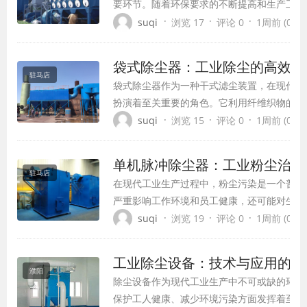
要环节。随着环保要求的不断提高和生产工艺
进，高效除尘设备的需求日益增长。滤筒除尘
·
·
·
suqi
浏览 17
评论 0
1周前 (07-3
种先进的干式除尘设备，凭借其独特的设计理
的性能，已成为工业除尘领域的佼佼者，广泛
袋式除尘器：工业除尘的高效解
个行业的粉尘治理。
驻马店
袋式除尘器作为一种干式滤尘装置，在现代工
扮演着至关重要的角色。它利用纤维织物的过
含尘气体进行高效净化，已成为工业粉尘和烟
·
·
·
suqi
浏览 15
评论 0
1周前 (07-3
主流技术之一。本文将全面介绍袋式除尘器的
理、结构特点、选型依据、应用领域以及发展
单机脉冲除尘器：工业粉尘治理
驻马店
在现代工业生产过程中，粉尘污染是一个普遍
严重影响工作环境和员工健康，还可能对生产
发安全事故。单机脉冲除尘器作为一种高效、
·
·
·
suqi
浏览 19
评论 0
1周前 (07-3
其先进的技术原理和卓越的性能表现，已成为
要选择。
工业除尘设备：技术与应用的全
濮阳
除尘设备作为现代工业生产中不可或缺的环保
保护工人健康、减少环境污染方面发挥着至关