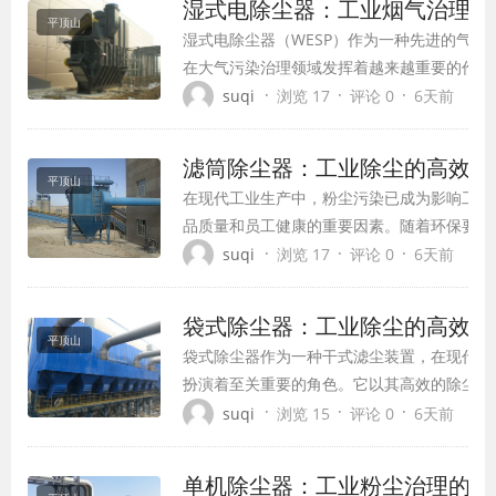
湿式电除尘器：工业烟气治理的
环境的污染，实现了经济效益与环...
平顶山
湿式电除尘器（WESP）作为一种先进的气体
在大气污染治理领域发挥着越来越重要的作用
除尘器相比，湿式电除尘器在处理含湿气体、
·
·
·
suqi
浏览 17
评论 0
6天前
气体方面展现出独特优势，成为实现超低排放
关键技术之一。
滤筒除尘器：工业除尘的高效解
平顶山
在现代工业生产中，粉尘污染已成为影响工作
品质量和员工健康的重要因素。随着环保要求
高和工业技术的进步，滤筒除尘器作为一种高
·
·
·
suqi
浏览 17
评论 0
6天前
的除尘设备，正逐渐成为各行业粉尘控制的首
本文将全面介绍滤筒除尘器的工作原理、结构
袋式除尘器：工业除尘的高效解
用领域及发展趋势。
平顶山
袋式除尘器作为一种干式滤尘装置，在现代工
扮演着至关重要的角色。它以其高效的除尘性
的适应性和稳定的工作特性，成为各类工业领
·
·
·
suqi
浏览 15
评论 0
6天前
尘污染的首选设备。本文将全面介绍袋式除尘
原理、结构特点、选型依据、应用领域以及维
单机除尘器：工业粉尘治理的高
方面的知识，帮助读者深入了解这一工业除尘