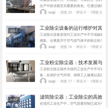
生产中扮演着至关重要的角色。它通过物理过
效捕集工业生产过程中产生的各类粉尘，净化
·
·
·
suqi
浏览 20
评论 0
1周前 (07-3
环境并保障工人健康。本文将详细介绍布袋除
理、结构特点、技术优势、应用领域以及运行
工业除尘设备的运行维护对其性
驻马店
工业除尘设备是现代工业生产中不可或缺的环
捕集、分离悬浮于空气或气体中的粉尘粒子，
止环境污染，同时回收有价值的物料。随着环
·
·
·
suqi
浏览 16
评论 0
1周前 (07-3
和工业技术的快速发展，工业除尘设备种类日
不断拓展，已成为工业生产中不可或缺的配套
工业粉尘除尘器：技术发展与环
驻马店
工业粉尘除尘器作为现代工业生产中不可或缺
备，在保护大气环境、保障工人健康以及回收
方面发挥着重要作用。随着环保要求的不断提
·
·
·
suqi
浏览 17
评论 0
1周前 (07-3
技术的持续进步，粉尘除尘器技术也在不断创
展。
滤筒除尘器：工业除尘的高效解
驻马店
在现代工业生产中，空气质量控制已成为不可