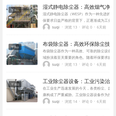
设备，应运而生，成为解决这一难题的理想选
湿式静电除尘器：高效烟气净化
平顶山
湿式静电除尘器（WESP）作为一种先进的烟
保要求日益严格的背景下，正逐渐成为工业领
行业不可或缺的环保技术。本文将全面介绍湿
·
·
·
suqi
浏览 13
评论 0
6天前
理、技术特点、应用优势及发展前景。
布袋除尘器：高效环保除尘技术
平顶山
布袋除尘器作为一种高效、可靠的除尘设备，
域扮演着至关重要的角色。随着环保要求的不
器凭借其卓越的除尘性能和广泛的应用范围，
·
·
·
suqi
浏览 13
评论 0
6天前
粉尘污染的首选设备。
工业除尘器设备：工业污染治理
平顶山
在工业生产迅速发展的今天，各类粉尘、废气
康构成了严重威胁。工业除尘器设备作为控制
生产环境的关键设备，已成为现代工业生产不
·
·
·
suqi
浏览 14
评论 0
6天前
成部分。这些设备通过物理或化学方法，有效
中的粉尘颗粒，不仅保护了员工的健康，也减