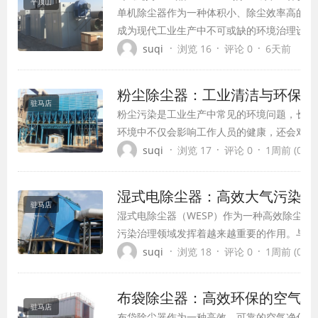
平顶山
单机除尘器作为一种体积小、除尘效率高的空
成为现代工业生产中不可或缺的环境治理设备
立的产尘点设计，具有灵活方便、就地集尘、
·
·
·
suqi
浏览 16
评论 0
6天前
点，能有效保证生产环境的空气洁净度，为各
了可靠的粉尘治理方案。
粉尘除尘器：工业清洁与环保的
驻马店
粉尘污染是工业生产中常见的环境问题，长期
环境中不仅会影响工作人员的健康，还会对设
害，甚至引发爆炸等安全事故。粉尘除尘器作
·
·
·
suqi
浏览 17
评论 0
1周前 (07-3
问题的有效设备，在现代工业生产中扮演着不
色。本文将详细介绍粉尘除尘器的工作原理、
湿式电除尘器：高效大气污染治
技术特点以及应用领域。
驻马店
湿式电除尘器（WESP）作为一种高效除尘设
污染治理领域发挥着越来越重要的作用。与传
相比，湿式电除尘器在处理含湿气体、微细颗
·
·
·
suqi
浏览 18
评论 0
1周前 (07-3
面具有独特优势，已成为电力、冶金、化工等
排放的关键技术。
布袋除尘器：高效环保的空气净
驻马店
布袋除尘器作为一种高效、可靠的空气净化设