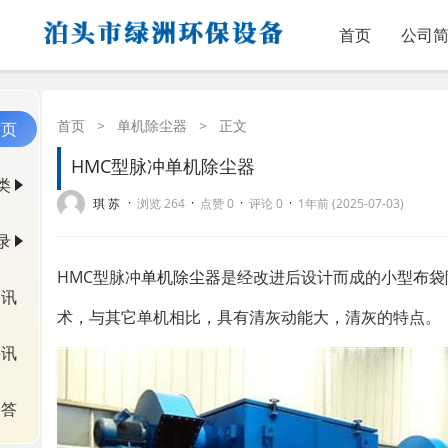
首页
公司
首页
>
单机除尘器
>
正文
首页
HMC型脉冲单机除尘器
类
·
·
·
·
琪 苏
浏览 264
点赞 0
评论 0
1年前 (2025-07-03)
录
HMC型脉冲
单机除尘器
是经改进后设计而成的小型
布袋
资讯
术，与其它单机相比，具有清灰动能大，清灰的特点。
快讯
问答