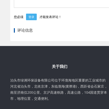
您必须
才能发表评论！
登录
评论信息
关于我们
泊头市绿洲环保设备有限公司位于环渤海地区重要的工业城市的
河北省泊头市，北依京津，东临渤海(黄骅港)，西距省会石家庄，
南至济南仅200公里。京沪高速铁路，高速公路，104国道贯穿本
市，地理位置，交通便利。