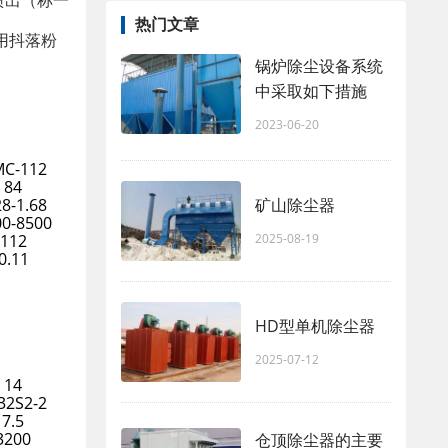
喷出（称一
热门文章
用抖落粉
锅炉除尘设备系统
中采取如下措施
2023-06-20
C-112
84
矿山除尘器
28-1.68
00-8500
2025-08-19
112
0.11
HD型单机除尘器
2025-07-12
14
32S2-2
7.5
3200
仓顶除尘器的主要