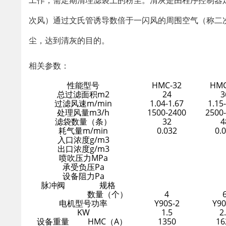
工作，需定期清理滤袋上的粉尘。清灰是由程序控制器定时顺
次风）通过文氏管诱导数倍于一闪风的周围空气（称二
尘，达到清灰的目的。
相关参数：
性能型号
HMC-32
HMC
总过滤面积m2
24
3
过滤风速m/min
1.04-1.67
1.15
处理风量m3/h
1500-2400
2500
滤袋数量（条）
32
4
耗气量m/min
0.032
0.
入口浓度g/m3
出口浓度g/m3
喷吹压力MPa
承受负压Pa
设备阻力Pa
脉冲阀
规格
数量（个）
4
电机型号功率
Y90S-2
Y90
KW
1.5
2
设备重量
HMC（A）
1350
16