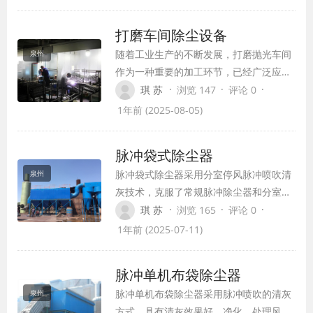
烟脉冲除尘器的原理、特点及其在工业生
产中的应用。
打磨车间除尘设备
随着工业生产的不断发展，打磨抛光车间
泉州
作为一种重要的加工环节，已经广泛应用
于各行各业的制造领域中。然而，随之而
·
·
·
琪 苏
浏览 147
评论 0
来的大量粉尘污染问题也愈发突出。为了
1年前 (2025-08-05)
保证生产环境的清洁和员工的健康，打磨
抛光车间除尘设备设计就显得尤为重要。
脉冲袋式除尘器
本文将探讨打磨抛光车间除尘设备在设计
脉冲袋式除尘器采用分室停风脉冲喷吹清
泉州
时需要考虑的因素。
灰技术，克服了常规脉冲除尘器和分室反
吹除尘器的缺点，清灰，除尘，排放浓度
·
·
·
琪 苏
浏览 165
评论 0
低，漏风率小，能耗少，钢耗少，占地面
1年前 (2025-07-11)
积少，运行稳定，经济效益好。适用于冶
金、建材、水泥、机械、化工、电力、轻
脉冲单机布袋除尘器
工行业的含尘气体的净化与物料的回收。
脉冲单机布袋除尘器采用脉冲喷吹的清灰
泉州
方式，具有清灰效果好、净化、处理风量