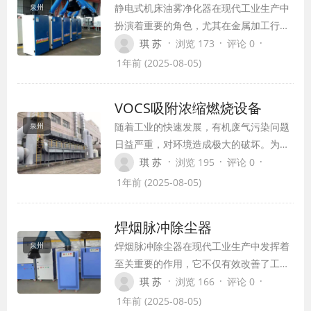
静电式机床油雾净化器在现代工业生产中
泉州
扮演着重要的角色，尤其在金属加工行
业，如CNC数控车床、磨床、铣床等，这
·
·
·
琪 苏
浏览 173
评论 0
些机床在加工过程中会产生大量的油雾，
1年前 (2025-08-05)
对环境和人体健康造成威胁。静电式机床
油雾净化器能够有效收集、净化这些油
VOCS吸附浓缩燃烧设备
雾，确保车间空气清洁，提高生产效率，
随着工业的快速发展，有机废气污染问题
泉州
保障员工健康。
日益严重，对环境造成极大的破坏。为有
效治理有机废气，我国环保企业不断研发
·
·
·
琪 苏
浏览 195
评论 0
新型设备，其中吸附浓缩燃烧设备成为一
1年前 (2025-08-05)
项重要的技术突破。本文将详细介绍
VOCS吸附浓缩燃烧设备的工作原理、应
焊烟脉冲除尘器
用领域及优势。
焊烟脉冲除尘器在现代工业生产中发挥着
泉州
至关重要的作用，它不仅有效改善了工作
环境，保护了操作人员的健康，而且符合
·
·
·
琪 苏
浏览 166
评论 0
日益严格的环保法规。本文将深入探讨焊
1年前 (2025-08-05)