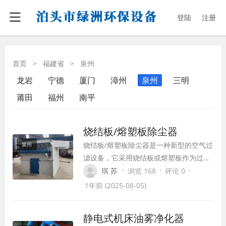
登陆
注册
首页
>
福建省
>
泉州
龙岩
宁德
厦门
漳州
泉州
三明
莆田
福州
南平
烧结板/熔塑板除尘器
烧结板/熔塑板除尘器是一种新型的空气过
泉州
滤设备，它采用烧结板或熔塑板作为过滤
元件，具有高效、稳定、耐腐蚀等特点，
·
·
·
琪 苏
浏览 168
评论 0
被广泛应用于冶金、化工、建材、水泥、
1年前 (2025-08-05)
颜料、涂料、电子元件、电路板、晶片生
产等各个行业。
静电式机床油雾净化器