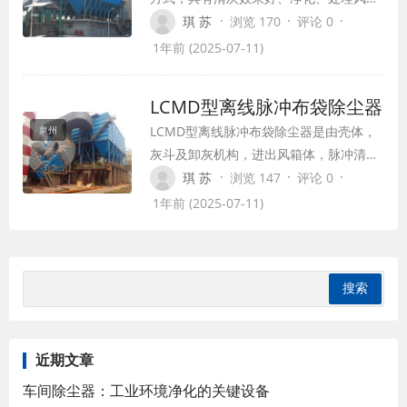
大、滤袋寿命长、维修工作量小、运行的
·
·
·
琪 苏
浏览 170
评论 0
优点。单机脉冲布袋除尘器是一种自动清
1年前 (2025-07-11)
灰结构的单体除尘设备，这种布袋除尘器
在水泥，矿粉，采矿、冶金、建材、机
LCMD型离线脉冲布袋除尘器
械、化工、粮食加工等工矿企业广泛使
LCMD型离线脉冲布袋除尘器是由壳体，
泉州
用。
灰斗及卸灰机构，进出风箱体，脉冲清灰
装置，压缩空气管路和其减压装置，走梯
·
·
·
琪 苏
浏览 147
评论 0
平台和栏杆这几部分构成，我们公司生产
1年前 (2025-07-11)
的这类产品价格便宜，深受用户的喜爱。
近期文章
车间除尘器：工业环境净化的关键设备