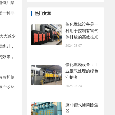
镀锌厂除
是一种非
热门文章
催化燃烧设备是一
种用于控制有害气
大大减少
体排放的高效技朮
2024-03-07
据统计，
的效果，
催化燃烧设备：工
业废气处理的绿色
特点和使
守护者
2025-03-24
更广泛的
脉冲褶式滤筒除尘
器