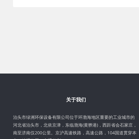
关于我们
泊头市绿洲环保设备有限公司位于环渤海地区重要的工业城市的
河北省泊头市，北依京津，东临渤海(黄骅港)，西距省会石家庄，
南至济南仅200公里。京沪高速铁路，高速公路，104国道贯穿本