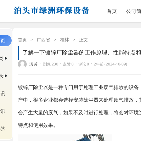
首页
公司
首页
>
广西省
>
桂林
>
正文
首页
了解一下镀锌厂除尘器的工作原理、性能特点
类
·
·
·
·
琪 苏
浏览 230
点赞 0
评论 0
2年前 (2024-10-09)
录
镀锌厂除尘器是一种专门用于处理工业废气排放的设备
资讯
产中，很多企业都会选择安装除尘器来处理废气排放，
快讯
会产生大量的废气，如果不及时进行处理，将会对环境
特点和使用效果。
问答