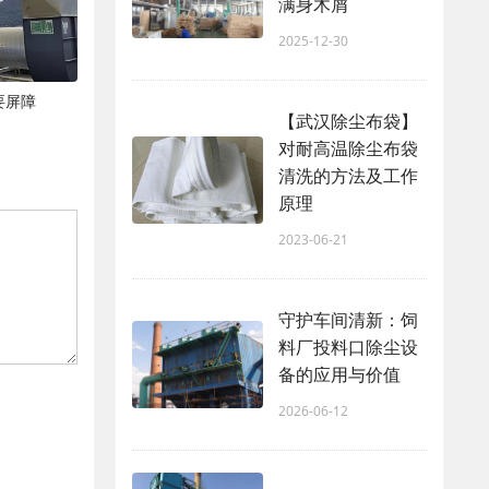
满身木屑
2025-12-30
要屏障
【武汉除尘布袋】
对耐高温除尘布袋
清洗的方法及工作
原理
2023-06-21
守护车间清新：饲
料厂投料口除尘设
备的应用与价值
2026-06-12