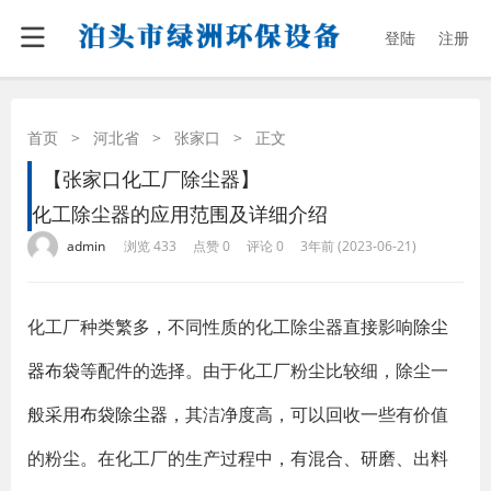
登陆
注册
首页
>
河北省
>
张家口
>
正文
【张家口化工厂除尘器】
化工除尘器的应用范围及详细介绍
·
·
·
·
admin
浏览 433
点赞 0
评论 0
3年前 (2023-06-21)
化工厂种类繁多，不同性质的化工除尘器直接影响
除尘
器布袋
等配件的选择。由于化工厂粉尘比较细，除尘一
般采用
布袋除尘器
，其洁净度高，可以回收一些有价值
的粉尘。在化工厂的生产过程中，有混合、研磨、出料