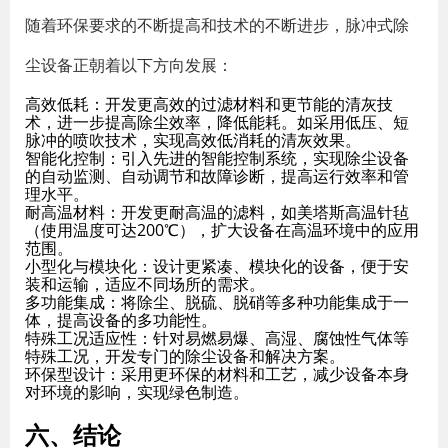
随着环保要求的不断提高和技术的不断进步，脉冲式除
尘设备正朝着以下方向发展：
高效低耗
：开发更高效的过滤材料和更节能的清灰技
术，进一步提高除尘效率，降低能耗。如采用低压、短
脉冲的喷吹技术，实现高效低消耗的清灰效果。
智能化控制
：引入先进的智能控制系统，实现除尘设备
的自动监测、自动调节和故障诊断，提高运行效率和管
理水平。
耐高温材料
：开发更耐高温的滤料，如美塔斯高温针毡
（使用温度可达200℃），扩大设备在高温环境中的应用
范围。
小型化与模块化
：设计更紧凑、模块化的设备，便于安
装和运输，适应不同场所的需求。
多功能集成
：将除尘、脱硫、脱硝等多种功能集成于一
体，提高设备的多功能性。
特殊工况适应性
：针对易燃易爆、高湿、腐蚀性气体等
特殊工况，开发专门的除尘设备和解决方案。
环保型设计
：采用更环保的材料和工艺，减少设备本身
对环境的影响，实现绿色制造。
六、结论