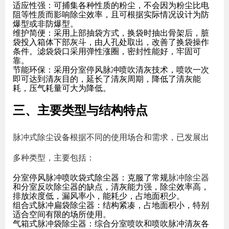
适应性强
：可捕集各种性质的粉尘，不会因为粉尘比电
阻等性质而影响除尘效率，且可根据实际情况设计为防
爆型或非防爆型。
维护简便
：采用上部抽袋方式，换袋时抽出骨架后，脏
袋投入箱体下部灰斗，由人孔处取出，改善了换袋操作
条件。滤袋袋口采用弹性涨圈，密封性能好，牢固可
靠。
节能环保
：采用分室停风脉冲喷吹清灰技术，喷吹一次
即可达到清灰目的，延长了清灰周期，降低了清灰能
耗，压气耗量可大为降低。
三、主要类型与结构特点
脉冲式除尘设备根据不同的使用场合和需求，已发展出
多种类型，主要包括：
分室停风脉冲喷吹袋式除尘器
：克服了常规
脉冲除尘器
和分室反吹除尘器的缺点，清灰能力强，除尘效率高，
排放浓度低，漏风率小，能耗少，占地面积少。
组合式脉冲扁袋除尘器
：结构紧凑，占地面积小，特别
适合空间有限的场所使用。
气箱式脉冲袋除尘器
：综合分室喷吹和喷吹脉冲清灰各