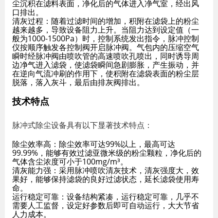
尘沉积在滤料表面，净化后的气体进入净气室，经出风
口排出。
清灰过程
：随着过滤时间的增加，积附在滤袋上的粉尘
越来越多，导致设备阻力上升。当阻力达到设定值（一
般为1000-1500Pa）时，控制系统发出指令，脉冲控制
仪按顺序触发各控制阀开启脉冲阀。气包内的压缩空气
瞬时经脉冲阀由喷吹管的高速喷吹孔喷出，同时诱导周
边净气进入滤袋，使滤袋瞬间急剧膨胀，产生振动，并
在逆向气流冲刷的作用下，使积附在滤袋表面的粉尘层
脱落，落入灰斗，最后由排灰阀排出。
技术特点
脉冲式除尘设备具有以下显著技术特点：
除尘效率高
：除尘效率可达99%以上，最高可达
99.99%，能够有效过滤亚微米级的粉尘颗粒，净化后的
气体含尘浓度可小于100mg/m³。
清灰能力强
：采用脉冲喷吹清灰技术，清灰强度大，效
果好，能够保持滤袋的良好过滤状态，延长滤袋使用寿
命。
运行稳定可靠
：设备结构紧凑，运行稳定可靠，几乎不
需要人工监督，设定好参数后即可自动运行，大大节省
人力成本。