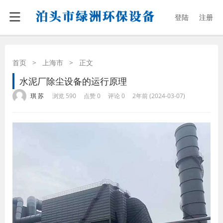
登陆
注册
首页
>
上海市
>
正文
水泥厂除尘设备的运行原理
·
·
·
·
琪 苏
浏览 590
点赞 0
评论 0
2年前 (2024-03-07)