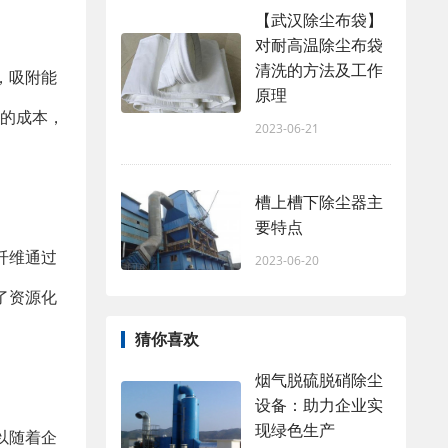
【武汉除尘布袋】
对耐高温除尘布袋
清洗的方法及工作
，吸附能
原理
理的成本，
2023-06-21
槽上槽下除尘器主
要特点
纤维通过
2023-06-20
了资源化
猜你喜欢
烟气脱硫脱硝除尘
设备：助力企业实
现绿色生产
以随着企