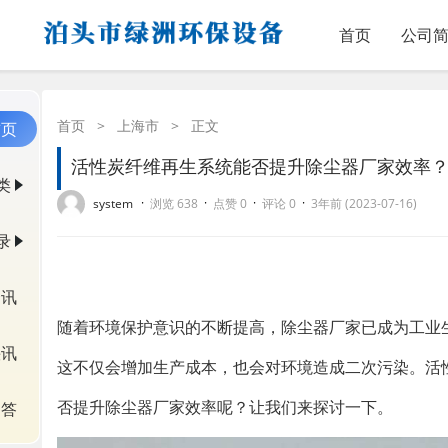
首页
公司
首页
>
上海市
>
正文
首页
活性炭纤维再生系统能否提升除尘器厂家效率
类
·
·
·
·
system
浏览 638
点赞 0
评论 0
3年前 (2023-07-16)
录
资讯
随着环境保护意识的不断提高，除尘器厂家已成为工业
快讯
这不仅会增加生产成本，也会对环境造成二次污染。活
否提升除尘器厂家效率呢？让我们来探讨一下。
问答