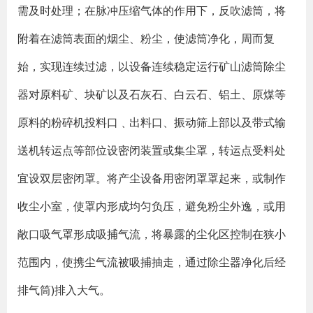
需及时处理；在脉冲压缩气体的作用下，反吹滤筒，将
附着在滤筒表面的烟尘、粉尘，使滤筒净化，周而复
始，实现连续过滤，以设备连续稳定运行矿山滤筒除尘
器对原料矿、块矿以及石灰石、白云石、铝土、原煤等
原料的粉碎机投料口﹑出料口、振动筛上部以及带式输
送机转运点等部位设密闭装置或集尘罩，转运点受料处
宜设双层密闭罩。将产尘设备用密闭罩罩起来，或制作
收尘小室，使罩内形成均匀负压，避免粉尘外逸，或用
敞口吸气罩形成吸捕气流，将暴露的尘化区控制在狭小
范围内，使携尘气流被吸捕抽走，通过除尘器净化后经
排气筒)排入大气。