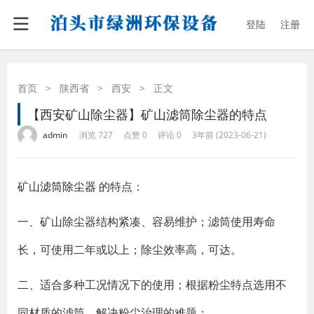
登陆
注册
首页
>
陕西省
>
西安
>
正文
【西安矿山除尘器】矿山滤筒除尘器的特点
·
·
·
·
admin
浏览 727
点赞 0
评论 0
3年前 (2023-06-21)
矿山
滤筒除尘器
的特点：
一、矿山除尘器结构紧凑、容易维护；滤筒使用寿命
长，可使用二年或以上；除尘效率高，可达。
二、适合多种工况情况下的使用；根据粉尘特点选用不
同材质的滤筒，解决粉尘治理的难题；