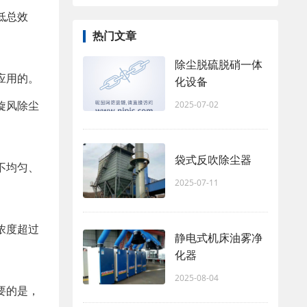
低总效
热门文章
除尘脱硫脱硝一体
应用的。
化设备
旋风除尘
2025-07-02
袋式反吹除尘器
不均匀、
2025-07-11
浓度超过
静电式机床油雾净
化器
2025-08-04
要的是，