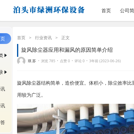
首页
公司
首页
>
行业资讯
>
正文
首页
旋风除尘器应用和漏风的原因简单介绍
类
·
·
·
·
琪 苏
浏览 785
点赞 0
评论 0
3年前 (2023-06-26)
录
旋风除尘器
结构简单，造价便宜。体积小，除尘效率比
资讯
用较为广泛。
快讯
问答