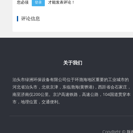
您必须
才能发表评论！
登录
评论信息
关于我们
泊头市绿洲环保设备有限公司位于环渤海地区重要的工业城市的
河北省泊头市，北依京津，东临渤海(黄骅港)，西距省会石家庄，
南至济南仅200公里。京沪高速铁路，高速公路，104国道贯穿本
市，地理位置，交通便利。
CopyRight