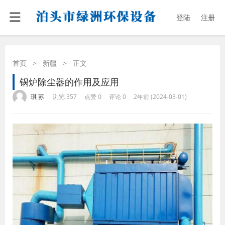
登陆
注册
首页
>
新疆
>
正文
锅炉除尘器的作用及应用
·
·
·
·
琪 苏
浏览 357
点赞 0
评论 0
2年前 (2024-03-01)