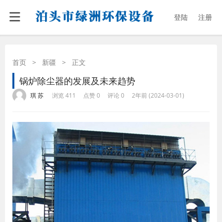
登陆
注册
首页
>
新疆
>
正文
锅炉除尘器的发展及未来趋势
·
·
·
·
琪 苏
浏览 411
点赞 0
评论 0
2年前 (2024-03-01)