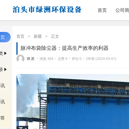
首页
公司
首页
>
新疆
>
正文
首页
脉冲布袋除尘器：提高生产效率的利器
类
·
·
·
·
琪 苏
浏览 364
点赞 0
评论 0
2年前 (2024-03-01)
录
资讯
快讯
问答