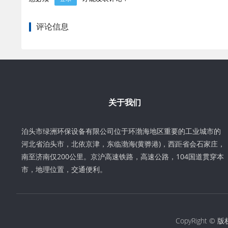
评论信息
关于我们
泊头市绿洲环保设备有限公司位于环渤海地区重要的工业城市的
河北省泊头市，北依京津，东临渤海(黄骅港)，西距省会石家庄，
南至济南仅200公里。京沪高速铁路，高速公路，104国道贯穿本
市，地理位置，交通便利。
CopyRight