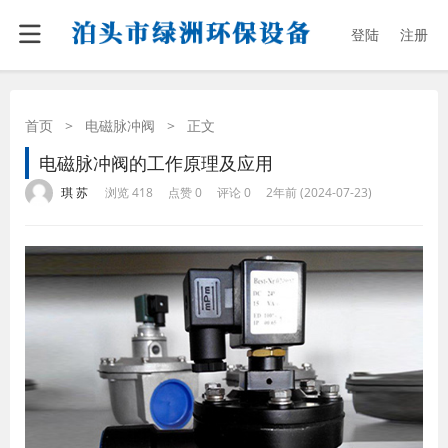
登陆
注册
首页
>
电磁脉冲阀
>
正文
电磁脉冲阀的工作原理及应用
·
·
·
·
琪 苏
浏览 418
点赞 0
评论 0
2年前 (2024-07-23)