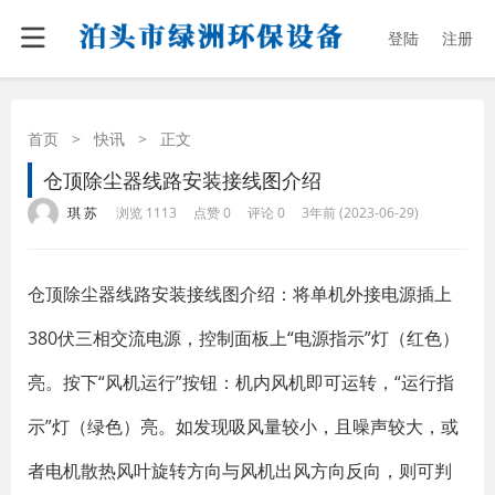
登陆
注册
首页
>
快讯
>
正文
仓顶除尘器线路安装接线图介绍
·
·
·
·
琪 苏
浏览 1113
点赞 0
评论 0
3年前 (2023-06-29)
仓顶除尘器线路安装接线图介绍：将单机外接电源插上
380伏三相交流电源，控制面板上“电源指示”灯（红色）
亮。按下“风机运行”按钮：机内风机即可运转，“运行指
示”灯（绿色）亮。如发现吸风量较小，且噪声较大，或
者电机散热风叶旋转方向与风机出风方向反向，则可判