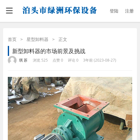
登陆
注册
首页
>
星型卸料器
>
正文
新型卸料器的市场前景及挑战
·
·
·
·
琪 苏
浏览 525
点赞 0
评论 0
3年前 (2023-08-27)