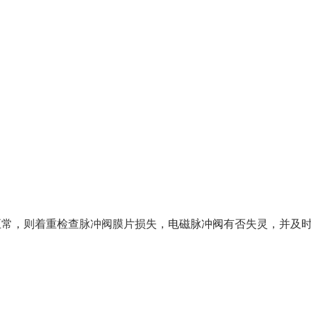
正常，则着重检查脉冲阀膜片损失，
电磁脉冲阀
有否失灵，并及
。