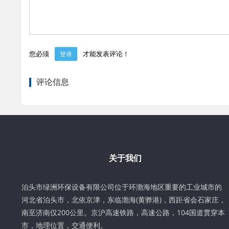
您必须
才能发表评论！
登录
评论信息
关于我们
泊头市绿洲环保设备有限公司位于环渤海地区重要的工业城市的
河北省泊头市，北依京津，东临渤海(黄骅港)，西距省会石家庄，
南至济南仅200公里。京沪高速铁路，高速公路，104国道贯穿本
市，地理位置，交通便利。