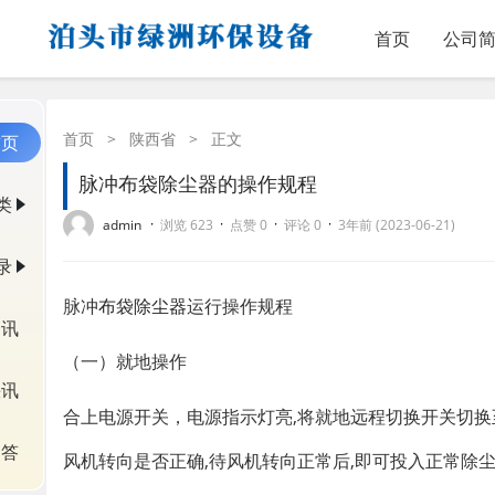
首页
公司
首页
>
陕西省
>
正文
首页
脉冲布袋除尘器的操作规程
类
·
·
·
·
admin
浏览 623
点赞 0
评论 0
3年前 (2023-06-21)
录
脉冲
布袋除尘器
运行操作规程
资讯
（一）就地操作
快讯
合上电源开关，电源指示灯亮,将就地远程切换开关切换
问答
风机转向是否正确,待风机转向正常后,即可投入正常除