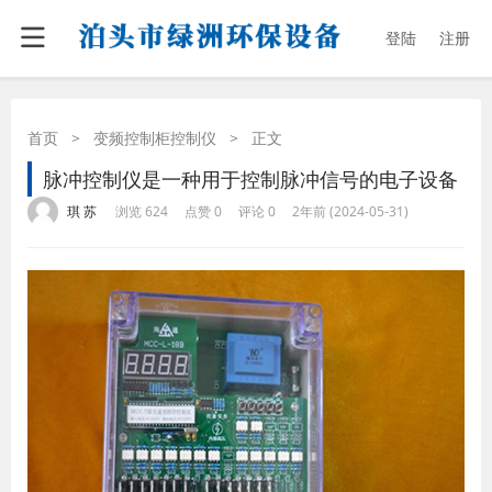
登陆
注册
首页
>
变频控制柜控制仪
>
正文
脉冲控制仪是一种用于控制脉冲信号的电子设备
·
·
·
·
琪 苏
浏览 624
点赞 0
评论 0
2年前 (2024-05-31)