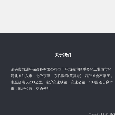
关于我们
泊头市绿洲环保设备有限公司位于环渤海地区重要的工业城市的
河北省泊头市，北依京津，东临渤海(黄骅港)，西距省会石家庄，
南至济南仅200公里。京沪高速铁路，高速公路，104国道贯穿本
市，地理位置，交通便利。
CopyRight