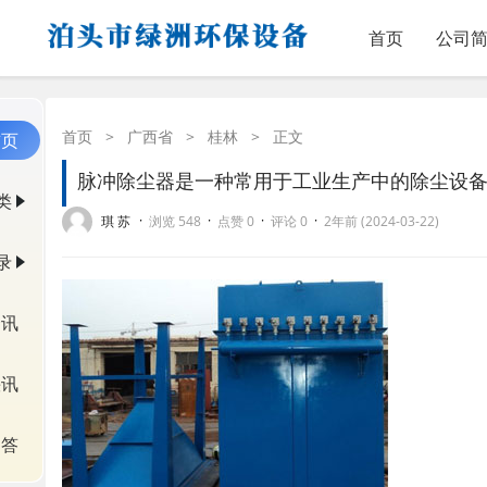
首页
公司
首页
>
广西省
>
桂林
>
正文
首页
脉冲除尘器是一种常用于工业生产中的除尘设
类
·
·
·
·
琪 苏
浏览 548
点赞 0
评论 0
2年前 (2024-03-22)
录
资讯
快讯
问答