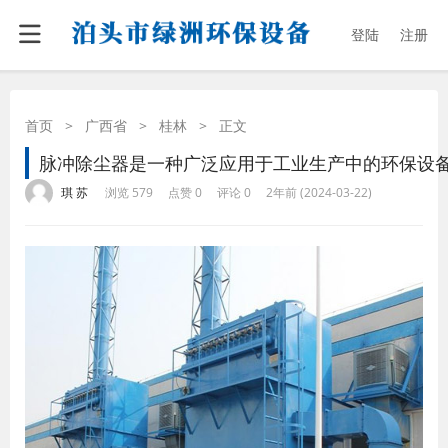
登陆
注册
首页
>
广西省
>
桂林
>
正文
脉冲除尘器是一种广泛应用于工业生产中的环保设
·
·
·
·
琪 苏
浏览 579
点赞 0
评论 0
2年前 (2024-03-22)