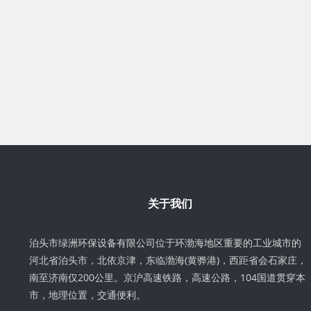
关于我们
泊头市绿洲环保设备有限公司位于环渤海地区重要的工业城市的
河北省泊头市，北依京津，东临渤海(黄骅港)，西距省会石家庄，
南至济南仅200公里。京沪高速铁路，高速公路，104国道贯穿本
市，地理位置，交通便利。