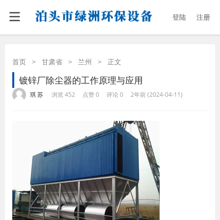
登陆
注册
首页
>
甘肃省
>
兰州
>
正文
镀锌厂除尘器的工作原理与应用
·
·
·
·
琪 苏
浏览 452
点赞 0
评论 0
2年前 (2024-04-11)