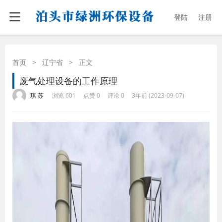
登陆
注册
首页
>
辽宁省
>
正文
废气处理设备的工作原理
·
·
·
·
琪 苏
浏览 601
点赞 0
评论 0
3年前 (2023-09-07)