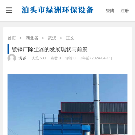
登陆
注册
首页
>
湖北省
>
武汉
>
正文
镀锌厂除尘器的发展现状与前景
·
·
·
·
琪 苏
浏览 533
点赞 0
评论 0
2年前 (2024-04-11)