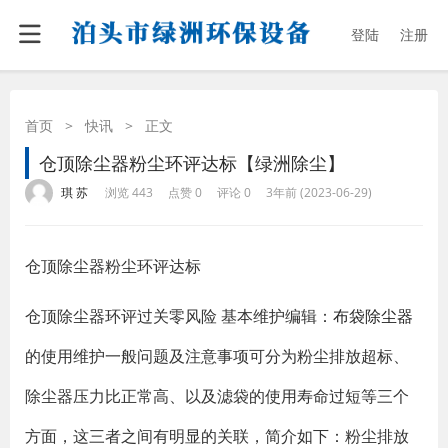
登陆
注册
首页
>
快讯
>
正文
仓顶除尘器粉尘环评达标【绿洲除尘】
·
·
·
·
琪 苏
浏览 443
点赞 0
评论 0
3年前 (2023-06-29)
仓顶除尘器粉尘环评达标
仓顶除尘器环评过关零风险 基本维护编辑：
布袋除尘器
的使用维护一般问题及注意事项可分为粉尘排放超标、
除尘器压力比正常高、以及滤袋的使用寿命过短等三个
方面，这三者之间有明显的关联，简介如下：粉尘排放