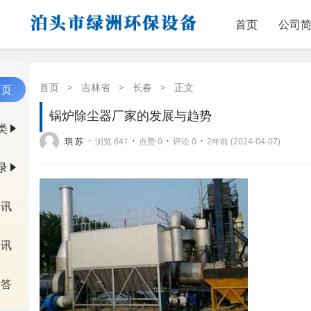
首页
公司
首页
>
吉林省
>
长春
>
正文
首页
锅炉除尘器厂家的发展与趋势
类
·
·
·
·
琪 苏
浏览 641
点赞 0
评论 0
2年前 (2024-04-07)
录
资讯
快讯
问答