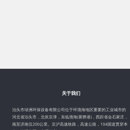
关于我们
泊头市绿洲环保设备有限公司位于环渤海地区重要的工业城市的
河北省泊头市，北依京津，东临渤海(黄骅港)，西距省会石家庄，
南至济南仅200公里。京沪高速铁路，高速公路，104国道贯穿本