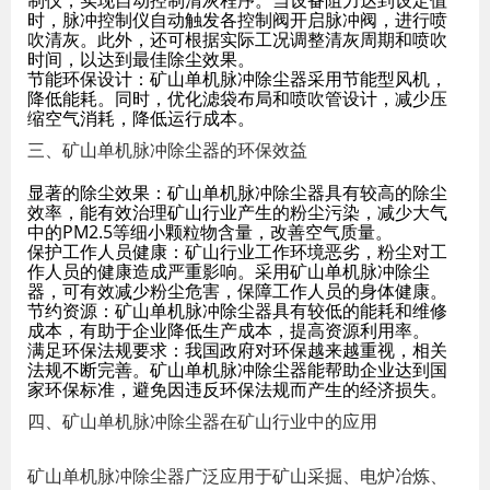
制仪，实现自动控制清灰程序。当设备阻力达到设定值
时，脉冲控制仪自动触发各控制阀开启脉冲阀，进行喷
吹清灰。此外，还可根据实际工况调整清灰周期和喷吹
时间，以达到最佳除尘效果。
节能环保设计：矿山单机脉冲除尘器采用节能型风机，
降低能耗。同时，优化滤袋布局和喷吹管设计，减少压
缩空气消耗，降低运行成本。
三、矿山单机脉冲除尘器的环保效益
显著的除尘效果：矿山单机脉冲除尘器具有较高的除尘
效率，能有效治理矿山行业产生的粉尘污染，减少大气
中的PM2.5等细小颗粒物含量，改善空气质量。
保护工作人员健康：矿山行业工作环境恶劣，粉尘对工
作人员的健康造成严重影响。采用矿山单机脉冲除尘
器，可有效减少粉尘危害，保障工作人员的身体健康。
节约资源：矿山单机脉冲除尘器具有较低的能耗和维修
成本，有助于企业降低生产成本，提高资源利用率。
满足环保法规要求：我国政府对环保越来越重视，相关
法规不断完善。矿山单机脉冲除尘器能帮助企业达到国
家环保标准，避免因违反环保法规而产生的经济损失。
四、矿山单机脉冲除尘器在矿山行业中的应用
矿山单机脉冲除尘器广泛应用于矿山采掘、电炉冶炼、