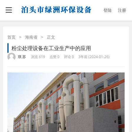
登陆
注册
首页
>
海南省
>
正文
粉尘处理设备在工业生产中的应用
·
·
·
·
琪 苏
浏览 619
点赞 0
评论 0
3年前 (2024-01-26)