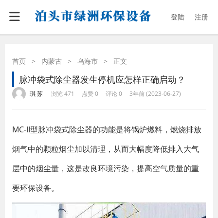
登陆
注册
首页
>
内蒙古
>
乌海市
>
正文
脉冲袋式除尘器发生停机应怎样正确启动？
·
·
·
·
琪 苏
浏览 471
点赞 0
评论 0
3年前 (2023-06-27)
MC-II型脉冲袋式除尘器的功能是将锅炉燃料，燃烧排放
烟气中的颗粒烟尘加以清理，从而大幅度降低排入大气
层中的烟尘量，这是改良环境污染，提高空气质量的重
要环保设备。