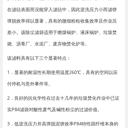
在滤毡表面而没能穿入滤毡中，因此逆洗压力小而滤饼
弹脱效率得以显著，具有的微细粉粒收集效率且作业压
差小。该除尘滤袋适用于燃煤锅炉、液床锅炉、垃圾焚
烧、沥青厂、水泥厂、废弃物焚化炉等。
该滤料具有以下三个显著特点：
1．显著的耐温性长期使用温度260℃，具有的空间以应
付停机与意外事件等。
2．良好的抗化学性在过去十几年的垃圾焚化作业中已证
实P84滤袋对酸性废气及碱性粉尘的过滤价值。
3．低逆洗压力并高弹脱泥饼效率P84特性因纤维本身的