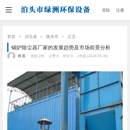
登陆
注册
首页
>
河北省
>
衡水市
>
正文
锅炉除尘器厂家的发展趋势及市场前景分析
·
·
·
·
琪 苏
浏览 296
点赞 0
评论 0
2年前 (2024-03-30)