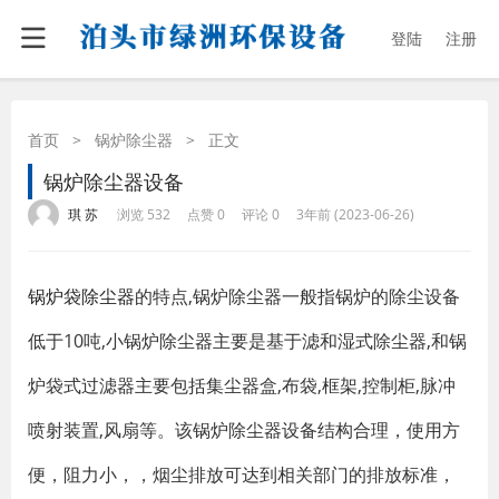
登陆
注册
首页
>
锅炉除尘器
>
正文
锅炉除尘器设备
·
·
·
·
琪 苏
浏览 532
点赞 0
评论 0
3年前 (2023-06-26)
锅炉袋除尘器
的特点,锅炉除尘器一般指锅炉的除尘设备
低于10吨,小锅炉除尘器主要是基于滤和湿式除尘器,和锅
炉袋式过滤器主要包括集尘器盒,布袋,框架,控制柜,脉冲
喷射装置,风扇等。该锅炉除尘器设备结构合理，使用方
便，阻力小，，烟尘排放可达到相关部门的排放标准，