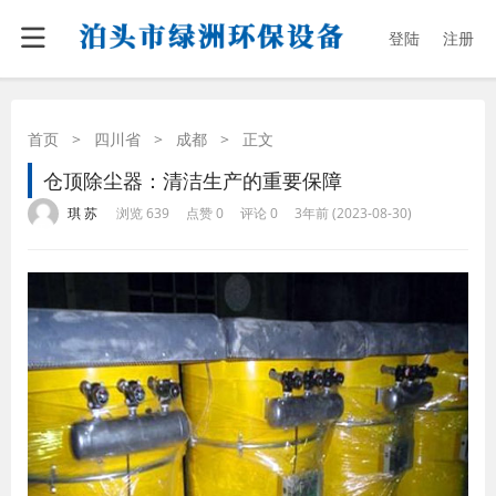
登陆
注册
首页
>
四川省
>
成都
>
正文
仓顶除尘器：清洁生产的重要保障
·
·
·
·
琪 苏
浏览 639
点赞 0
评论 0
3年前 (2023-08-30)