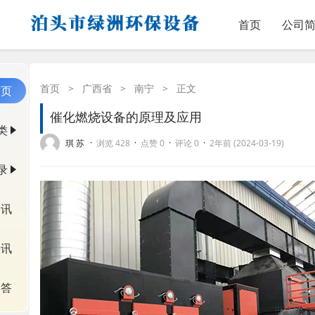
首页
公司
首页
>
广西省
>
南宁
>
正文
首页
催化燃烧设备的原理及应用
类
·
·
·
·
琪 苏
浏览 428
点赞 0
评论 0
2年前 (2024-03-19)
录
资讯
快讯
问答