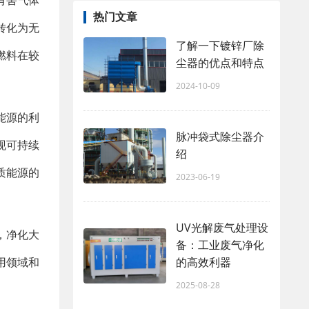
有害气体
热门文章
转化为无
了解一下镀锌厂除
燃料在较
尘器的优点和特点
2024-10-09
能源的利
脉冲袋式除尘器介
现可持续
绍
质能源的
2023-06-19
UV光解废气处理设
，净化大
备：工业废气净化
的高效利器
用领域和
2025-08-28