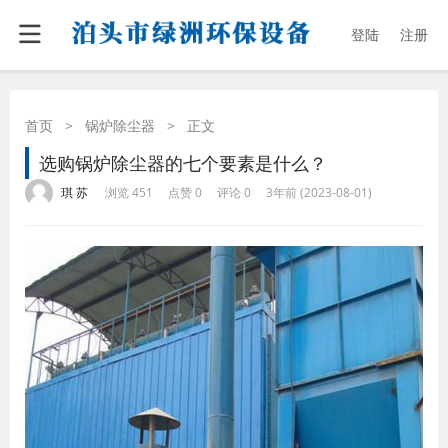
登陆
注册
首页
>
锅炉除尘器
>
正文
选购锅炉除尘器的七个要素是什么？
·
·
·
·
琪 苏
浏览 451
点赞 0
评论 0
3年前 (2023-08-01)